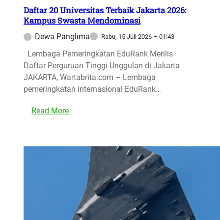
u
i
Daftar 20 Universitas Terbaik Jakarta 2026:
n
Kampus Swasta Mendominasi
n
d
g
Dewa Panglima
Rabu, 15 Juli 2026 – 01:43
a
C
r
Lembaga Pemeringkatan EduRank Merilis
a
a
Daftar Perguruan Tinggi Unggulan di Jakarta
n
n
JAKARTA, Wartabrita.com – Lembaga
g
H
pemeringkatan internasional EduRank…
g
I
i
,
:
Read More
h
B
D
d
e
a
i
r
f
D
u
t
u
j
a
n
u
r
i
n
2
a
g
0
K
T
U