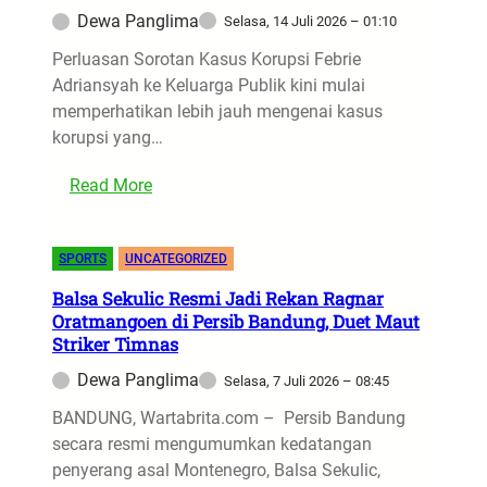
i
w
Dewa Panglima
Selasa, 14 Juli 2026 – 01:10
s
S
w
Perluasan Sorotan Kasus Korupsi Febrie
a
a
Adriansyah ke Keluarga Publik kini mulai
r
M
memperhatikan lebih jauh mengenai kasus
w
D
korupsi yang…
e
i
n
:
c
Read More
d
P
u
a
r
r
h
SPORTS
UNCATEGORIZED
o
i
,
f
g
Balsa Sekulic Resmi Jadi Rekan Ragnar
N
i
a
Oratmangoen di Persib Bandung, Duet Maut
a
l
i
Striker Timnas
n
J
S
d
Dewa Panglima
Selasa, 7 Juli 2026 – 08:45
a
e
a
BANDUNG, Wartabrita.com – Persib Bandung
k
j
P
secara resmi mengumumkan kedatangan
s
a
e
penyerang asal Montenegro, Balsa Sekulic,
a
k
r