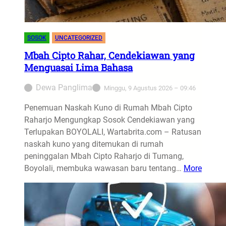
SOSOK
UNCATEGORIZED
Mbah Cipto Rahar, Cendekiawan yang
Menguasai Lima Bahasa
Dewa Panglima
Minggu, 9 Agustus 2026 – 09:46
Penemuan Naskah Kuno di Rumah Mbah Cipto
Raharjo Mengungkap Sosok Cendekiawan yang
Terlupakan BOYOLALI, Wartabrita.com – Ratusan
naskah kuno yang ditemukan di rumah
peninggalan Mbah Cipto Raharjo di Tumang,
Boyolali, membuka wawasan baru tentang…
More