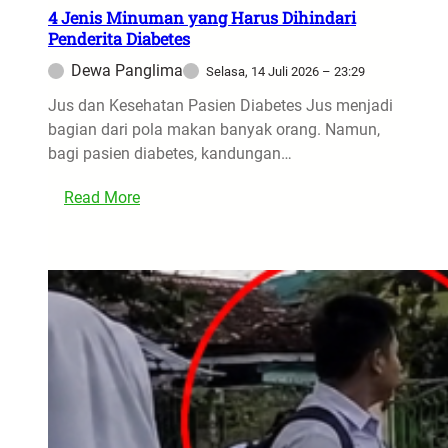
n
4 Jenis Minuman yang Harus Dihindari
Penderita Diabetes
g
k
Dewa Panglima
Selasa, 14 Juli 2026 – 23:29
a
Jus dan Kesehatan Pasien Diabetes Jus menjadi
p
bagian dari pola makan banyak orang. Namun,
,
bagi pasien diabetes, kandungan…
Y
L
:
Read More
B
4
H
J
I
e
S
n
e
i
b
s
u
M
t
i
P
n
e
u
n