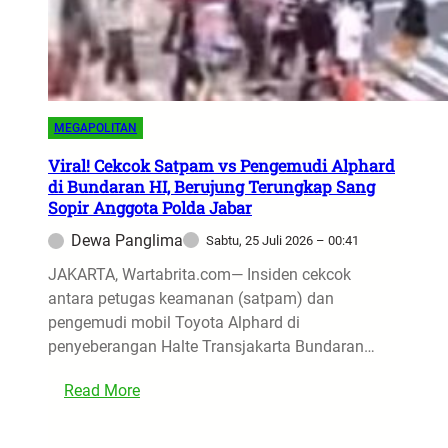
MEGAPOLITAN
Viral! Cekcok Satpam vs Pengemudi Alphard
di Bundaran HI, Berujung Terungkap Sang
Sopir Anggota Polda Jabar
Dewa Panglima
Sabtu, 25 Juli 2026 – 00:41
JAKARTA, Wartabrita.com— Insiden cekcok
antara petugas keamanan (satpam) dan
pengemudi mobil Toyota Alphard di
penyeberangan Halte Transjakarta Bundaran…
:
Read More
V
i