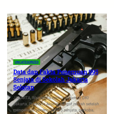
UNCATEGORIZED
Data dan Fakta Penemuan 995
Senjata di Sekolah Jakarta
Selatan
JAKARTA, Wartabrita.com – Gubernur DKI
Jakarta, Pramono Anung, sangat marah setelah
mengetahui penemuan 995 senjata, narkoba,