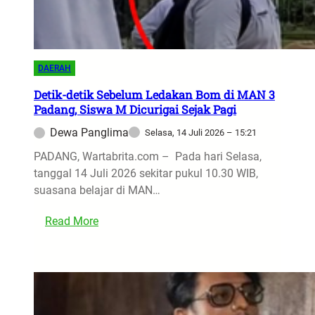
m
e
a
g
n
a
y
k
DAERAH
a
H
n
Detik-detik Sebelum Ledakan Bom di MAN 3
u
Padang, Siswa M Dicurigai Sejak Pagi
g
k
H
Dewa Panglima
Selasa, 14 Juli 2026 – 15:21
u
a
m
PADANG, Wartabrita.com – Pada hari Selasa,
r
K
tanggal 14 Juli 2026 sekitar pukul 10.30 WIB,
u
a
suasana belajar di MAN…
s
l
D
a
:
Read More
i
h
D
h
,
e
i
N
t
n
i
i
d
k
k
a