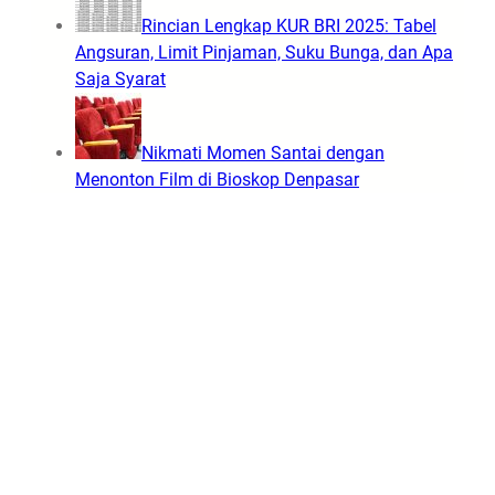
n
a
Rincian Lengkap KUR BRI 2025: Tabel
d
r
Angsuran, Limit Pinjaman, Suku Bunga, dan Apa
u
Saja Syarat
n
g
,
Nikmati Momen Santai dengan
D
Menonton Film di Bioskop Denpasar
u
e
t
M
a
u
t
S
t
r
i
k