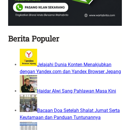
l
l
t
i
L
m
k
a
a
i
m
n
H
a
g
a
Berita Populer
o
r
e
t
n
a
d
R
Jelajahi Dunia Konten Menakjubkan
i
p
dengan Yandex.com dan Yandex Browser Jepang
P
1
e
8
r
,
Haidar Alwi Sang Pahlawan Masa Kini
s
2
i
M
b
Bacaan Doa Setelah Shalat Jumat Serta
i
B
Keutamaan dan Panduan Tuntunannya
l
a
i