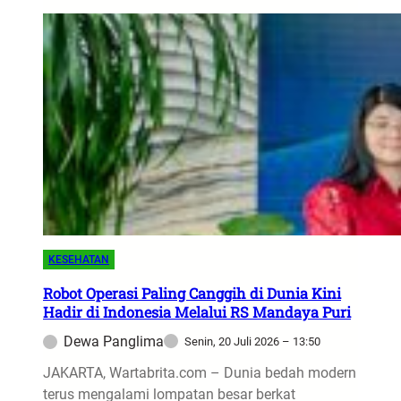
r
a
l
!
C
e
k
c
o
k
S
a
KESEHATAN
t
p
Robot Operasi Paling Canggih di Dunia Kini
Hadir di Indonesia Melalui RS Mandaya Puri
a
m
Dewa Panglima
Senin, 20 Juli 2026 – 13:50
v
JAKARTA, Wartabrita.com – Dunia bedah modern
s
terus mengalami lompatan besar berkat
P