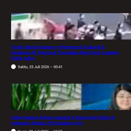
Viral! Cekcok Satpam vs Pengemudi Alphard di
Bundaran HI, Berujung Terungkap Sang Sopir Anggota
Polda Jabar
Sabtu, 25 Juli 2026 – 00:41
Robot Operasi Paling Canggih di Dunia Kini Hadir di
Indonesia Melalui RS Mandaya Puri