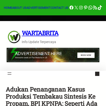
Lewati
Facebook
X
Instagram
Pinterest
Whats
Feed RSS
Tik
ke
HOME
ABOUT US
ADVERTISEMENT
CONTACT US
konten
WARTABRITA
Info Update Terpercaya
Adukan Penanganan Kasus
Produksi Tembakau Sintesis Ke
Propam, BPI KPNPA: Seperti Ada