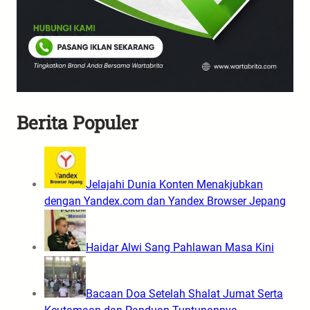
Berita Populer
Jelajahi Dunia Konten Menakjubkan
dengan Yandex.com dan Yandex Browser Jepang
Haidar Alwi Sang Pahlawan Masa Kini
Bacaan Doa Setelah Shalat Jumat Serta