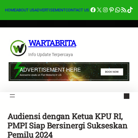
Lewati
Facebook
X
Instagram
Pinterest
Whats
Feed RSS
Tik
ke
HOME
ABOUT US
ADVERTISEMENT
CONTACT US
konten
WARTABRITA
Info Update Terpercaya
Audiensi dengan Ketua KPU RI,
PMPI Siap Bersinergi Sukseskan
Pemilu 2024