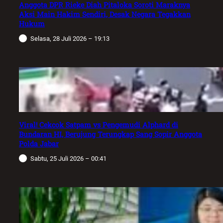
Anggota DPR Rieke Diah Pitaloka Soroti Maraknya
Aksi Main Hakim Sendiri, Desak Negara Tegakkan
Hukum
Selasa, 28 Juli 2026 – 19:13
Viral! Cekcok Satpam vs Pengemudi Alphard di
Bundaran HI, Berujung Terungkap Sang Sopir Anggota
Polda Jabar
Sabtu, 25 Juli 2026 – 00:41