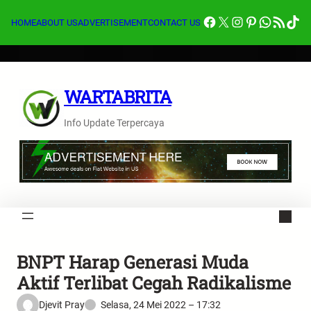
Lewati
Facebook
X
Instagram
Pinterest
Whats
Feed RSS
Tik
ke
HOME
ABOUT US
ADVERTISEMENT
CONTACT US
konten
WARTABRITA
Info Update Terpercaya
BNPT Harap Generasi Muda
Aktif Terlibat Cegah Radikalisme
Djevit Pray
Selasa, 24 Mei 2022 – 17:32