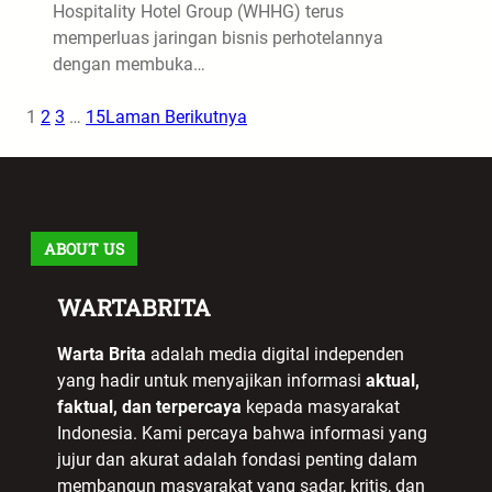
Hospitality Hotel Group (WHHG) terus
memperluas jaringan bisnis perhotelannya
dengan membuka…
1
2
3
…
15
Laman Berikutnya
ABOUT US
WARTABRITA
Warta Brita
adalah media digital independen
yang hadir untuk menyajikan informasi
aktual,
faktual, dan terpercaya
kepada masyarakat
Indonesia. Kami percaya bahwa informasi yang
jujur dan akurat adalah fondasi penting dalam
membangun masyarakat yang sadar, kritis, dan