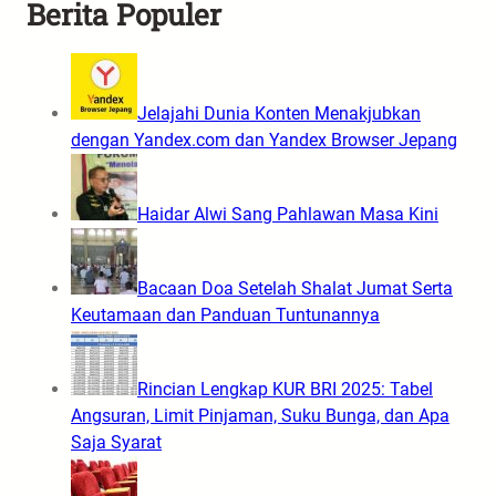
Berita Populer
Jelajahi Dunia Konten Menakjubkan
dengan Yandex.com dan Yandex Browser Jepang
Haidar Alwi Sang Pahlawan Masa Kini
Bacaan Doa Setelah Shalat Jumat Serta
Keutamaan dan Panduan Tuntunannya
Rincian Lengkap KUR BRI 2025: Tabel
Angsuran, Limit Pinjaman, Suku Bunga, dan Apa
Saja Syarat