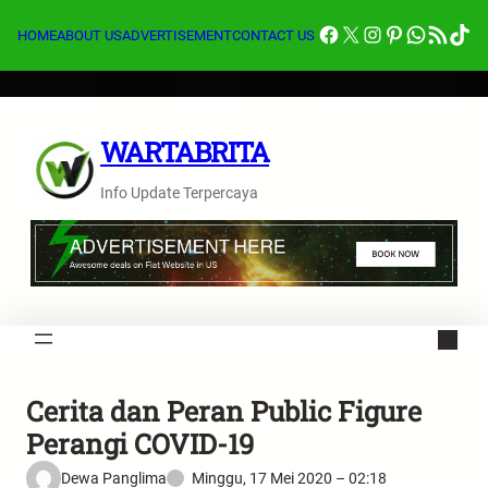
Lewati
Facebook
X
Instagram
Pinterest
Whats
Feed RSS
Tik
ke
HOME
ABOUT US
ADVERTISEMENT
CONTACT US
konten
WARTABRITA
Info Update Terpercaya
Cerita dan Peran Public Figure
Perangi COVID-19
Dewa Panglima
Minggu, 17 Mei 2020 – 02:18