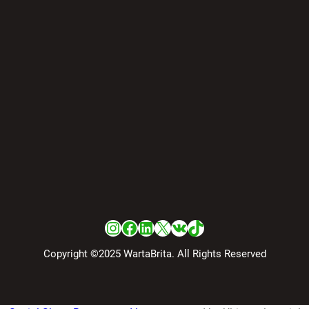
Instagram
Facebook
LinkedIn
X
VK
TikTok
Copyright ©2025 WartaBrita. All Rights Reserved