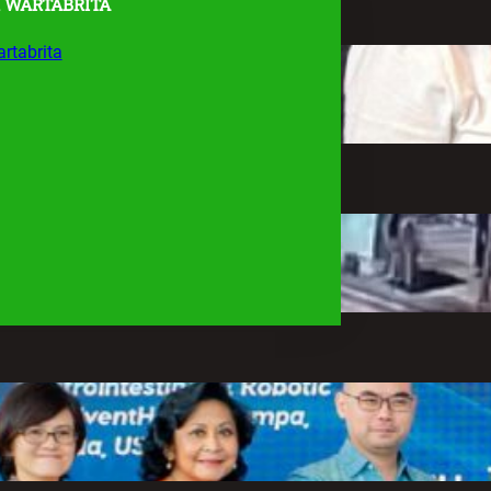
 WARTABRITA
rtabrita