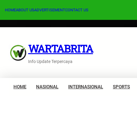
Lewati
ke
HOME
ABOUT US
ADVERTISEMENT
CONTACT US
konten
WARTABRITA
Info Update Terpercaya
HOME
NASIONAL
INTERNASIONAL
SPORTS