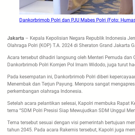
Dankorbrimob Polri dan PJU Mabes Polri (Foto: Huma
Jakarta
– Kepala Kepolisian Negara Republik Indonesia Jen
Olahraga Polri (KOP) T.A. 2024 di Sheraton Grand Jakarta G
Acara tersebut dihadiri langsung oleh Menteri Pemuda dan O
Dankorbrimob Polri Komjen Pol Imam Widodo, juga turut ha
Pada kesempatan ini, Dankorbrimob Polri diberi kepercayaa
Menembak dan Terjun Payung. Menpora sangat mengapresias
perkembangan olahraga Indonesia.
Setelah acara pelantikan selesai, Kapolri membuka Rapat 
tema “SDM Polri Presisi Siap Mewujudkan SDM Unggul Men
Tema tersebut sesuai dengan visi pemerintah bertujuan men
tahun 2045. Pada acara Rakernis tersebut, Kapolri juga me