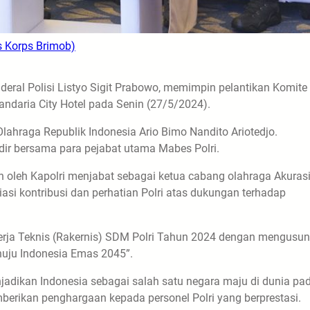
s Korps Brimob)
deral Polisi Listyo Sigit Prabowo, memimpin pelantikan Komite
andaria City Hotel pada Senin (27/5/2024).
lahraga Republik Indonesia Ario Bimo Nandito Ariotedjo.
dir bersama para pejabat utama Mabes Polri.
n oleh Kapolri menjabat sebagai ketua cabang olahraga Akuras
i kontribusi dan perhatian Polri atas dukungan terhadap
Kerja Teknis (Rakernis) SDM Polri Tahun 2024 dengan mengusu
uju Indonesia Emas 2045”.
jadikan Indonesia sebagai salah satu negara maju di dunia pa
mberikan penghargaan kepada personel Polri yang berprestasi.