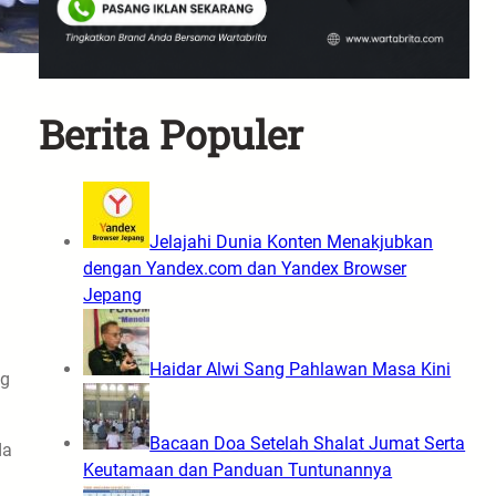
Berita Populer
Jelajahi Dunia Konten Menakjubkan
dengan Yandex.com dan Yandex Browser
i
Jepang
Haidar Alwi Sang Pahlawan Masa Kini
ng
Bacaan Doa Setelah Shalat Jumat Serta
da
Keutamaan dan Panduan Tuntunannya