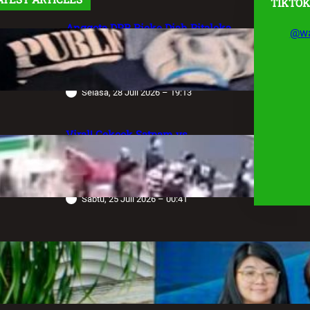
TIKTOK
Anggota DPR Rieke Diah Pitaloka
@wa
Soroti Maraknya Aksi Main Hakim
Sendiri, Desak Negara Tegakkan
Hukum
Selasa, 28 Juli 2026 – 19:13
Viral! Cekcok Satpam vs
Pengemudi Alphard di Bundaran HI,
Berujung Terungkap Sang Sopir
Anggota Polda Jabar
Sabtu, 25 Juli 2026 – 00:41
Robot Operasi Paling Canggih di
Dunia Kini Hadir di Indonesia
Melalui RS Mandaya Puri
Senin, 20 Juli 2026 – 13:50