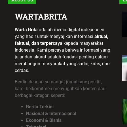
WARTABRITA
Warta Brita
adalah media digital independen
yang hadir untuk menyajikan informasi
aktual,
faktual, dan terpercaya
kepada masyarakat
Indonesia. Kami percaya bahwa informasi yang
jujur dan akurat adalah fondasi penting dalam
membangun masyarakat yang sadar, kritis, dan
cerdas.
Berdiri dengan semangat jurnalisme positif,
kami berkomitmen menyuguhkan konten dari
berbagai kategori seperti:
Berita Terkini
Nasional & Internasional
Ekonomi & Bisnis