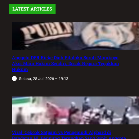
LATEST ARTICLES
Anggota DPR Rieke Diah Pitaloka Soroti Maraknya
Aksi Main Hakim Sendiri, Desak Negara Tegakkan
Hukum
Selasa, 28 Juli 2026 – 19:13
Viral! Cekcok Satpam vs Pengemudi Alphard di
Bundaran HI, Berujung Terungkap Sang Sopir Anggota