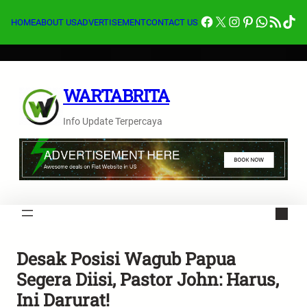
Lewati
Facebook
X
Instagram
Pinterest
Whats
Feed RSS
Tik
ke
HOME
ABOUT US
ADVERTISEMENT
CONTACT US
konten
WARTABRITA
Info Update Terpercaya
Desak Posisi Wagub Papua
Segera Diisi, Pastor John: Harus,
Ini Darurat!