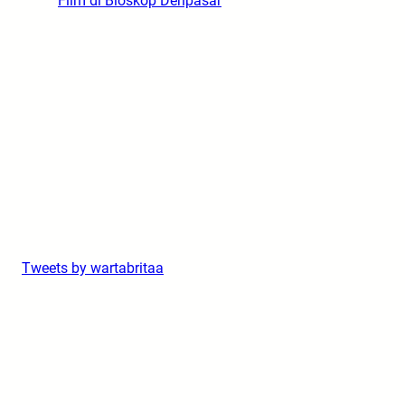
Film di Bioskop Denpasar
Tweets by wartabritaa