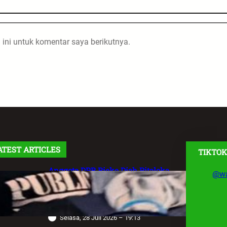
ini untuk komentar saya berikutnya.
ATEST ARTICLES
TIKTOK
Anggota DPR Rieke Diah Pitaloka
@wa
Soroti Maraknya Aksi Main Hakim
Sendiri, Desak Negara Tegakkan
Hukum
Selasa, 28 Juli 2026 – 19:13