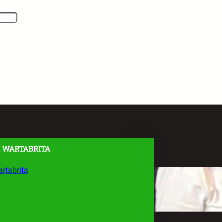
 WARTABRITA
rtabrita