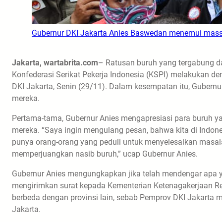
Gubernur DKI Jakarta Anies Baswedan menemui massa
Jakarta, wartabrita.com
– Ratusan buruh yang tergabung da
Konfederasi Serikat Pekerja Indonesia (KSPI) melakukan de
DKI Jakarta, Senin (29/11). Dalam kesempatan itu, Gubern
mereka.
Pertama-tama, Gubernur Anies mengapresiasi para buruh ya
mereka. “Saya ingin mengulang pesan, bahwa kita di Indone
punya orang-orang yang peduli untuk menyelesaikan masala
memperjuangkan nasib buruh,” ucap Gubernur Anies.
Gubernur Anies mengungkapkan jika telah mendengar apa ya
mengirimkan surat kepada Kementerian Ketenagakerjaan Re
berbeda dengan provinsi lain, sebab Pemprov DKI Jakarta me
Jakarta.