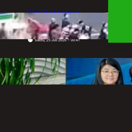
Viral! Cekcok Satpam vs
Pengemudi Alphard di Bundaran HI,
Berujung Terungkap Sang Sopir
Anggota Polda Jabar
Sabtu, 25 Juli 2026 – 00:41
Robot Operasi Paling Canggih di
Dunia Kini Hadir di Indonesia
Melalui RS Mandaya Puri
Senin, 20 Juli 2026 – 13:50