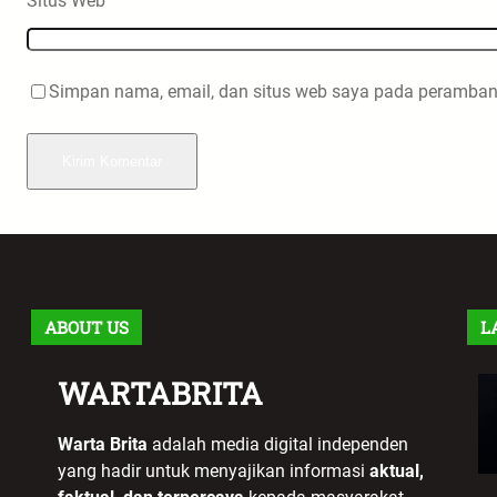
Situs Web
Simpan nama, email, dan situs web saya pada peramban 
ABOUT US
L
WARTABRITA
Warta Brita
adalah media digital independen
yang hadir untuk menyajikan informasi
aktual,