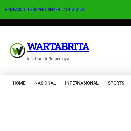
Lewati
ke
HOME
ABOUT US
ADVERTISEMENT
CONTACT US
konten
WARTABRITA
Info Update Terpercaya
HOME
NASIONAL
INTERNASIONAL
SPORTS