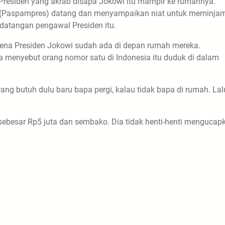
Presiden yang akrab disapa Jokowi itu mampir ke rumahnya.
 (Paspampres) datang dan menyampaikan niat untuk meminja
kedatangan pengawal Presiden itu.
arena Presiden Jokowi sudah ada di depan rumah mereka.
menyebut orang nomor satu di Indonesia itu duduk di dalam
rang butuh dulu baru bapa pergi, kalau tidak bapa di rumah. Lal
sebesar Rp5 juta dan sembako. Dia tidak henti-henti mengucap