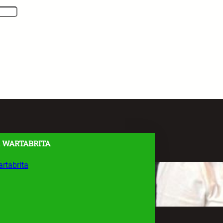
 WARTABRITA
rtabrita