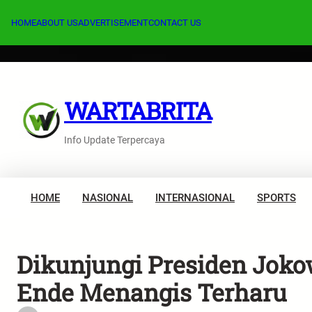
Lewati
ke
HOME
ABOUT US
ADVERTISEMENT
CONTACT US
konten
WARTABRITA
Info Update Terpercaya
HOME
NASIONAL
INTERNASIONAL
SPORTS
Dikunjungi Presiden Jok
Ende Menangis Terharu