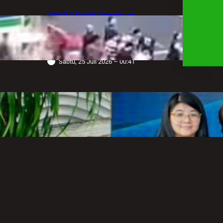
Viral! Cekcok Satpam vs
Pengemudi Alphard di Bundaran HI,
Berujung Terungkap Sang Sopir
Anggota Polda Jabar
Sabtu, 25 Juli 2026 – 00:41
Robot Operasi Paling Canggih di
Dunia Kini Hadir di Indonesia
Melalui RS Mandaya Puri
Senin, 20 Juli 2026 – 13:50