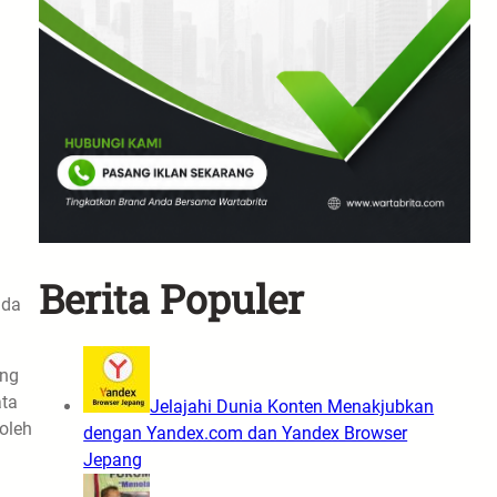
Berita Populer
ada
ang
ata
Jelajahi Dunia Konten Menakjubkan
oleh
dengan Yandex.com dan Yandex Browser
Jepang