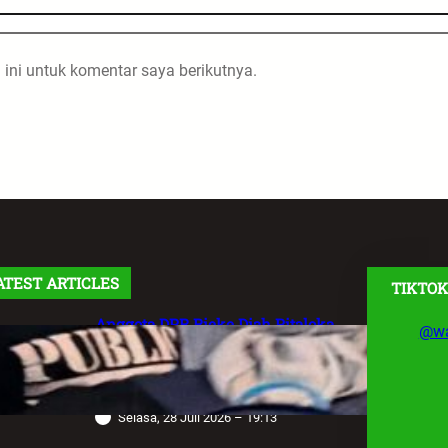
ini untuk komentar saya berikutnya.
ATEST ARTICLES
TIKTOK
Anggota DPR Rieke Diah Pitaloka
@wa
Soroti Maraknya Aksi Main Hakim
Sendiri, Desak Negara Tegakkan
Hukum
Selasa, 28 Juli 2026 – 19:13