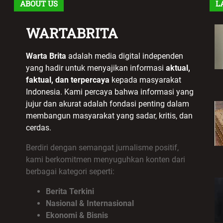
ABOUT US
L
WARTABRITA
Warta Brita
adalah media digital independen
yang hadir untuk menyajikan informasi
aktual,
faktual, dan terpercaya
kepada masyarakat
Indonesia. Kami percaya bahwa informasi yang
jujur dan akurat adalah fondasi penting dalam
membangun masyarakat yang sadar, kritis, dan
cerdas.
Berdiri dengan semangat jurnalisme positif,
kami berkomitmen menyuguhkan konten dari
berbagai kategori seperti:
Berita Terkini
Nasional & Internasional
Ekonomi & Bisnis