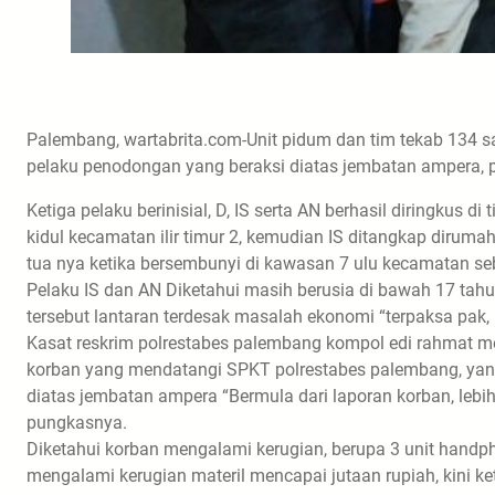
Palembang, wartabrita.com-Unit pidum dan tim tekab 134 s
pelaku penodongan yang beraksi diatas jembatan ampera, pa
Ketiga pelaku berinisial, D, IS serta AN berhasil diringkus 
kidul kecamatan ilir timur 2, kemudian IS ditangkap diru
tua nya ketika bersembunyi di kawasan 7 ulu kecamatan se
Pelaku IS dan AN Diketahui masih berusia di bawah 17 ta
tersebut lantaran terdesak masalah ekonomi “terpaksa pak, 
Kasat reskrim polrestabes palembang kompol edi rahmat me
korban yang mendatangi SPKT polrestabes palembang, yan
diatas jembatan ampera “Bermula dari laporan korban, lebi
pungkasnya.
Diketahui korban mengalami kerugian, berupa 3 unit handp
mengalami kerugian materil mencapai jutaan rupiah, kini 