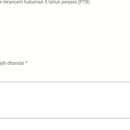
an terancam hukuman 5 tahun penjara.(PTB)
jib ditandai
*