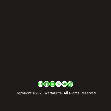
Instagram
Facebook
LinkedIn
X
VK
TikTok
Copyright ©2025 WartaBrita. All Rights Reserved