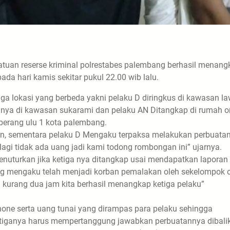
atuan reserse kriminal polrestabes palembang berhasil menang
da hari kamis sekitar pukul 22.00 wib lalu.
di tiga lokasi yang berbeda yakni pelaku D diringkus di kawasan 
mahnya di kawasan sukarami dan pelaku AN Ditangkap di rumah 
berang ulu 1 kota palembang.
hun, sementara pelaku D Mengaku terpaksa melakukan perbuata
lagi tidak ada uang jadi kami todong rombongan ini” ujarnya.
nuturkan jika ketiga nya ditangkap usai mendapatkan laporan 
g mengaku telah menjadi korban pemalakan oleh sekelompok 
h kurang dua jam kita berhasil menangkap ketiga pelaku”
hone serta uang tunai yang dirampas para pelaku sehingga
ketiganya harus mempertanggung jawabkan perbuatannya dibali