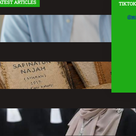
ATEST ARTICLES
TIKTOK
@wa
Makna Kata Cemburu, Contoh
Kalimat dan Cerita, Cara
Mengatasinya
Minggu, 9 Agustus 2026 – 14:48
Mbah Cipto Rahar, Cendekiawan
yang Menguasai Lima Bahasa
Minggu, 9 Agustus 2026 – 09:46
Dokter Tifa dan UU ITE: Kuasa
Hukum Bongkar Alasan Penjeratan
Sabtu, 8 Agustus 2026 – 13:27