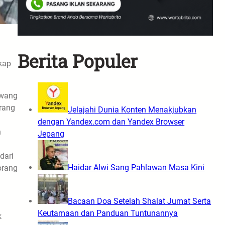
Berita Populer
kap
lawang
orang
Jelajahi Dunia Konten Menakjubkan
dengan Yandex.com dan Yandex Browser
n
Jepang
dari
Haidar Alwi Sang Pahlawan Masa Kini
orang
Bacaan Doa Setelah Shalat Jumat Serta
Keutamaan dan Panduan Tuntunannya
k