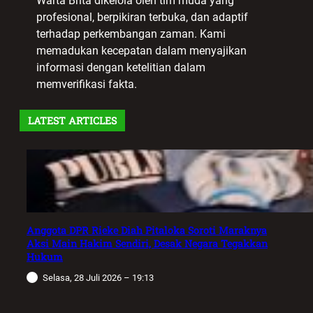
Warta Brita dikelola oleh tim muda yang
profesional, berpikiran terbuka, dan adaptif
terhadap perkembangan zaman. Kami
memadukan kecepatan dalam menyajikan
informasi dengan ketelitian dalam
memverifikasi fakta.
LATEST ARTICLES
Anggota DPR Rieke Diah Pitaloka Soroti Maraknya
Aksi Main Hakim Sendiri, Desak Negara Tegakkan
Hukum
Selasa, 28 Juli 2026 – 19:13