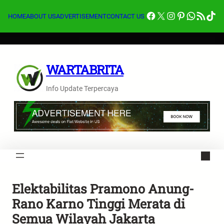
Lewati
Facebook
X
Instagram
Pinterest
Whats
Feed RSS
Tik
ke
HOME
ABOUT US
ADVERTISEMENT
CONTACT US
konten
WARTABRITA
Info Update Terpercaya
Elektabilitas Pramono Anung-
Rano Karno Tinggi Merata di
Semua Wilayah Jakarta