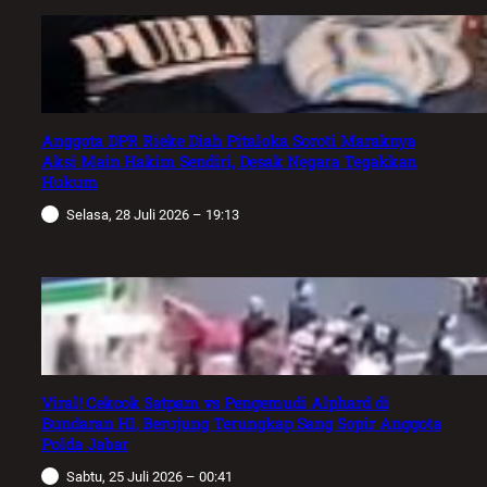
Anggota DPR Rieke Diah Pitaloka Soroti Maraknya
Aksi Main Hakim Sendiri, Desak Negara Tegakkan
Hukum
Selasa, 28 Juli 2026 – 19:13
Viral! Cekcok Satpam vs Pengemudi Alphard di
Bundaran HI, Berujung Terungkap Sang Sopir Anggota
Polda Jabar
Sabtu, 25 Juli 2026 – 00:41