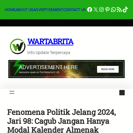
Lewati
Facebook
X
Instagram
Pinterest
Whats
Feed RSS
Tik
ke
HOME
ABOUT US
ADVERTISEMENT
CONTACT US
konten
WARTABRITA
Info Update Terpercaya
Fenomena Politik Jelang 2024,
Jari 98: Cagub Jangan Hanya
Modal Kalender Almenak