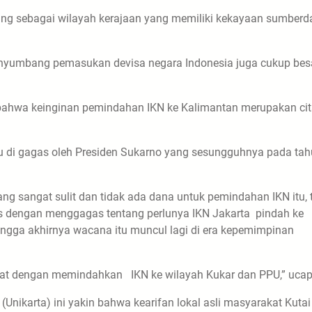
ang sebagai wilayah kerajaan yang memiliki kekayaan sumberd
menyumbang pemasukan devisa negara Indonesia juga cukup besa
bahwa keinginan pemindahan IKN ke Kalimantan merupakan cit
itu di gagas oleh Presiden Sukarno yang sesungguhnya pada ta
ng sangat sulit dan tidak ada dana untuk pemindahan IKN itu, 
as dengan menggagas tentang perlunya IKN Jakarta pindah ke
gga akhirnya wacana itu muncul lagi di era kepemimpinan
pat dengan memindahkan IKN ke wilayah Kukar dan PPU,” ucap
 (Unikarta) ini yakin bahwa kearifan lokal asli masyarakat Kutai