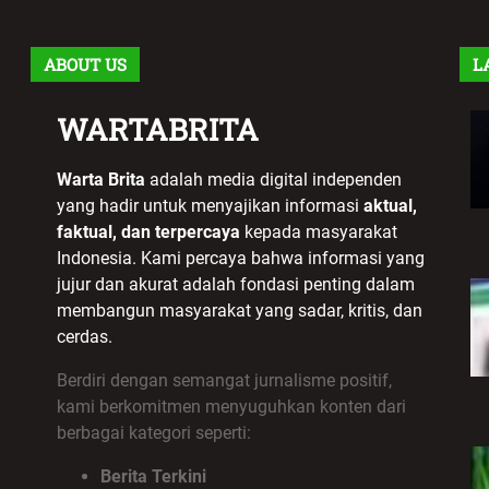
ABOUT US
L
WARTABRITA
Warta Brita
adalah media digital independen
yang hadir untuk menyajikan informasi
aktual,
faktual, dan terpercaya
kepada masyarakat
Indonesia. Kami percaya bahwa informasi yang
jujur dan akurat adalah fondasi penting dalam
membangun masyarakat yang sadar, kritis, dan
cerdas.
Berdiri dengan semangat jurnalisme positif,
kami berkomitmen menyuguhkan konten dari
berbagai kategori seperti:
Berita Terkini