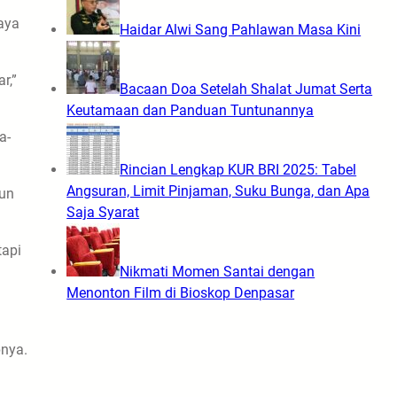
aya
Haidar Alwi Sang Pahlawan Masa Kini
r,”
Bacaan Doa Setelah Shalat Jumat Serta
Keutamaan dan Panduan Tuntunannya
a-
Rincian Lengkap KUR BRI 2025: Tabel
Angsuran, Limit Pinjaman, Suku Bunga, dan Apa
hun
Saja Syarat
tapi
Nikmati Momen Santai dengan
Menonton Film di Bioskop Denpasar
nya.