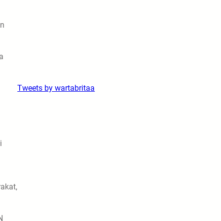
an
a
Tweets by wartabritaa
i
akat,
N