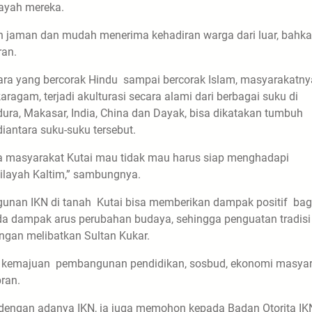
layah mereka.
n jaman dan mudah menerima kehadiran warga dari luar, bahk
ran.
ara yang bercorak Hindu sampai bercorak Islam, masyarakatny
am, terjadi akulturasi secara alami dari berbagai suku di
dura, Makasar, India, China dan Dayak, bisa dikatakan tumbuh
diantara suku-suku tersebut.
ka masyarakat Kutai mau tidak mau harus siap menghadapi
ilayah Kaltim,” sambungnya.
gunan IKN di tanah Kutai bisa memberikan dampak positif bag
a dampak arus perubahan budaya, sehingga penguatan tradisi
engan melibatkan Sultan Kukar.
n kemajuan pembangunan pendidikan, sosbud, ekonomi masyar
bran.
k dengan adanya IKN, ia juga memohon kepada Badan Otorita IK