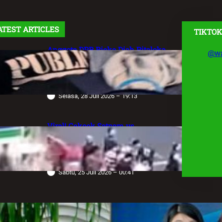
ATEST ARTICLES
TIKTOK
Anggota DPR Rieke Diah Pitaloka
@wa
Soroti Maraknya Aksi Main Hakim
Sendiri, Desak Negara Tegakkan
Hukum
Selasa, 28 Juli 2026 – 19:13
Viral! Cekcok Satpam vs
Pengemudi Alphard di Bundaran HI,
Berujung Terungkap Sang Sopir
Anggota Polda Jabar
Sabtu, 25 Juli 2026 – 00:41
Robot Operasi Paling Canggih di
Dunia Kini Hadir di Indonesia