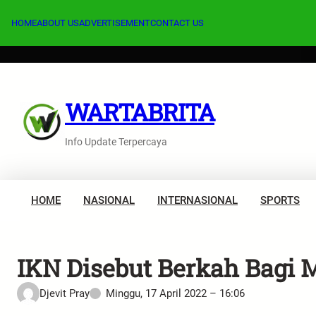
Lewati
ke
HOME
ABOUT US
ADVERTISEMENT
CONTACT US
konten
WARTABRITA
Info Update Terpercaya
HOME
NASIONAL
INTERNASIONAL
SPORTS
IKN Disebut Berkah Bagi 
Djevit Pray
Minggu, 17 April 2022 – 16:06