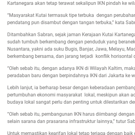
Kartanegara akan tetap terawat sekalipun IKN pindah ke wi
“Masyarakat Kutai termasuk tipe terbuka dengan perubaha
pendatang pun disambut dengan tangan terbuka,” kata Sab
Ditambahkan Sabran, sejak jaman Kerajaan Kutai Kartaneg
sudah tumbuh berkembang dengan penduduk yang beranekarag
Nusantara, yakni ada suku Bugis, Banjar, Jawa, Melayu, Ma
berkembang bersama, dan jarang terjadi konflik horisontal 
“Oleh sebab itu, dengan adanya IKN di Wilayah Kaltim, ma
peradaban baru dengan berpindahnya IKN dari Jakarta ke w
Lebih lanjut, ia berharap besar dengan keberadaan pemban
pertumbuhan ekonomi masyarakat lokal, meskipun akan ad
budaya lokal sangat perlu dan penting untuk dilestarikan d
“Oleh sebab itu, pembangunan IKN harus diimbangi denga
selain sarana dan prasarana infrastruktur lainnya,” tutur Sa
Untuk memastikan kearifan lokal tetap terjaga dengan bai