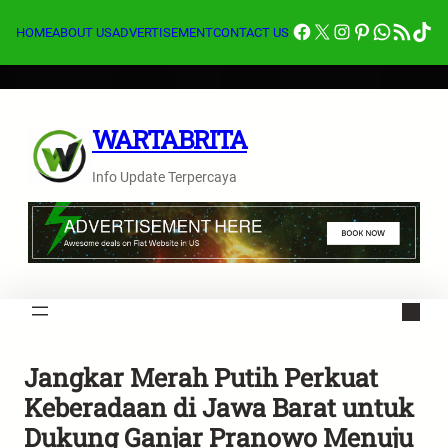
Lewati
Facebook
X
Instagram
Pinterest
Whats
Feed RSS
Tik
ke
HOME
ABOUT US
ADVERTISEMENT
CONTACT US
konten
WARTABRITA
Info Update Terpercaya
Jangkar Merah Putih Perkuat
Keberadaan di Jawa Barat untuk
Dukung Ganjar Pranowo Menuju