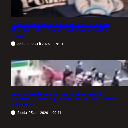
Anggota DPR Rieke Diah Pitaloka Soroti Maraknya
Aksi Main Hakim Sendiri, Desak Negara Tegakkan
Hukum
Selasa, 28 Juli 2026 – 19:13
Viral! Cekcok Satpam vs Pengemudi Alphard di
Bundaran HI, Berujung Terungkap Sang Sopir Anggota
Polda Jabar
Sabtu, 25 Juli 2026 – 00:41