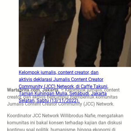
Kelompok jurnalis, content creator, dan
aktivis deklarasi Jurnalis Content Creator
Community (JCC) Network, di Caffe Takuni,
Wartabrita.com, Jakarta –
Kelompok jurnalis, content
Taman Kuningan Mulia, Setiabudi, Jakarta
creator, dan aktivis berkumpul membentuk komunitas
Selatan, Sabtu (13/11/2022).
Jurnalis Content Creator Community (JCC) Network.
Koordinator JCC Network Willibrodus Nafie, mengatakan
komunitas ini bakal konsen terhadap kajian dan diskusi
kontinyu soal politik, humanisme, hingga ekonomi di