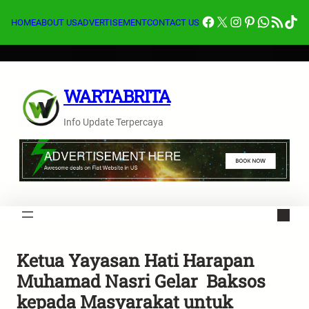
Lewati
Facebook
X
Instagram
Pinterest
Whats
Feed RSS
Tik
ke
HOME
ABOUT US
ADVERTISEMENT
CONTACT US
konten
WARTABRITA
Info Update Terpercaya
Ketua Yayasan Hati Harapan
Muhamad Nasri Gelar Baksos
kepada Masyarakat untuk