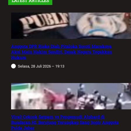
LATEST ARTICLES
Anggota DPR Rieke Diah Pitaloka Soroti Maraknya
Aksi Main Hakim Sendiri, Desak Negara Tegakkan
Hukum
Selasa, 28 Juli 2026 – 19:13
Viral! Cekcok Satpam vs Pengemudi Alphard di
Bundaran HI, Berujung Terungkap Sang Sopir Anggota
Polda Jabar