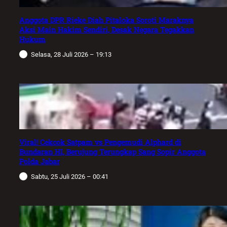
Anggota DPR Rieke Diah Pitaloka Soroti Maraknya
Aksi Main Hakim Sendiri, Desak Negara Tegakkan
Hukum
Selasa, 28 Juli 2026 – 19:13
Viral! Cekcok Satpam vs Pengemudi Alphard di
Bundaran HI, Berujung Terungkap Sang Sopir Anggota
Polda Jabar
Sabtu, 25 Juli 2026 – 00:41