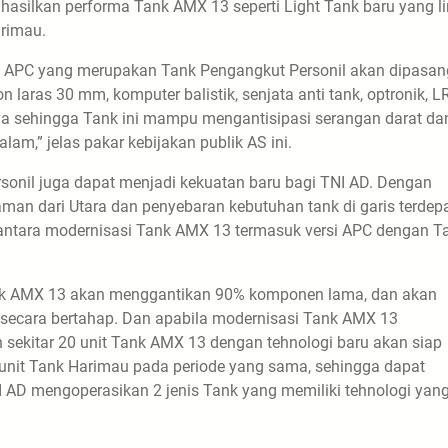
hasilkan performa Tank AMX 13 seperti Light Tank baru yang l
arimau.
13 APC yang merupakan Tank Pengangkut Personil akan dipasan
aras 30 mm, komputer balistik, senjata anti tank, optronik, LR
a sehingga Tank ini mampu mengantisipasi serangan darat da
m,” jelas pakar kebijakan publik AS ini.
sonil juga dapat menjadi kekuatan baru bagi TNI AD. Dengan
man dari Utara dan penyebaran kebutuhan tank di garis terdep
antara modernisasi Tank AMX 13 termasuk versi APC dengan T
Tank AMX 13 akan menggantikan 90% komponen lama, dan akan
secara bertahap. Dan apabila modernisasi Tank AMX 13
 sekitar 20 unit Tank AMX 13 dengan tehnologi baru akan siap
 unit Tank Harimau pada periode yang sama, sehingga dapat
 AD mengoperasikan 2 jenis Tank yang memiliki tehnologi yan