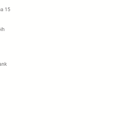
ma 15
ih
ank