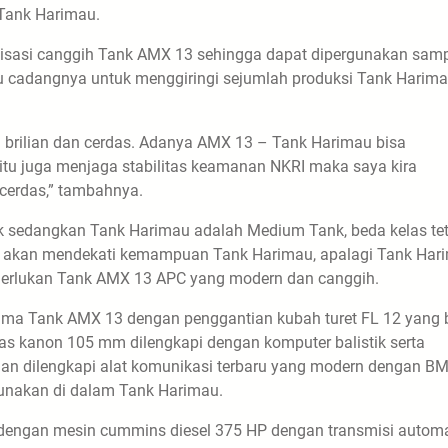
 Tank Harimau.
nisasi canggih Tank AMX 13 sehingga dapat dipergunakan sam
 cadangnya untuk menggiringi sejumlah produksi Tank Harima
brilian dan cerdas. Adanya AMX 13 – Tank Harimau bisa
itu juga menjaga stabilitas keamanan NKRI maka saya kira
cerdas,” tambahnya.
k sedangkan Tank Harimau adalah Medium Tank, beda kelas te
a akan mendekati kemampuan Tank Harimau, apalagi Tank Har
merlukan Tank AMX 13 APC yang modern dan canggih.
ama Tank AMX 13 dengan penggantian kubah turet FL 12 yang 
aras kanon 105 mm dilengkapi dengan komputer balistik serta
 dan dilengkapi alat komunikasi terbaru yang modern dengan B
gunakan di dalam Tank Harimau.
 dengan mesin cummins diesel 375 HP dengan transmisi automa