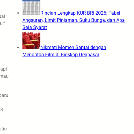
Rincian Lengkap KUR BRI 2025: Tabel
pai
Angsuran, Limit Pinjaman, Suku Bunga, dan Apa
u,”
Saja Syarat
Nikmati Momen Santai dengan
Menonton Film di Bioskop Denpasar
tapi
imau
baru
MS
tic