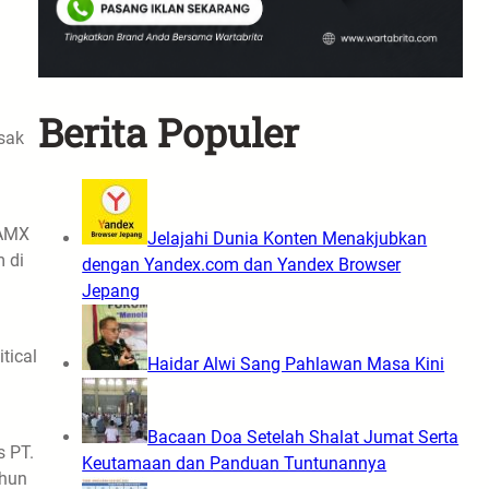
Berita Populer
sak
 AMX
Jelajahi Dunia Konten Menakjubkan
 di
dengan Yandex.com dan Yandex Browser
Jepang
tical
Haidar Alwi Sang Pahlawan Masa Kini
Bacaan Doa Setelah Shalat Jumat Serta
s PT.
Keutamaan dan Panduan Tuntunannya
ahun