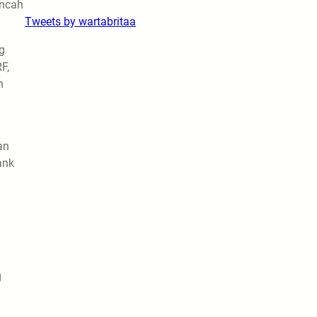
incah
Tweets by wartabritaa
g
F,
n
an
ank
g