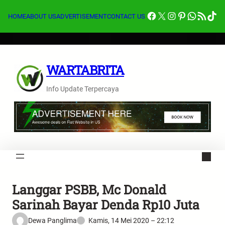
Lewati
Facebook
X
Instagram
Pinterest
Whats
Feed RSS
Tik
ke
HOME
ABOUT US
ADVERTISEMENT
CONTACT US
konten
WARTABRITA
Info Update Terpercaya
Langgar PSBB, Mc Donald
Sarinah Bayar Denda Rp10 Juta
Dewa Panglima
Kamis, 14 Mei 2020 – 22:12