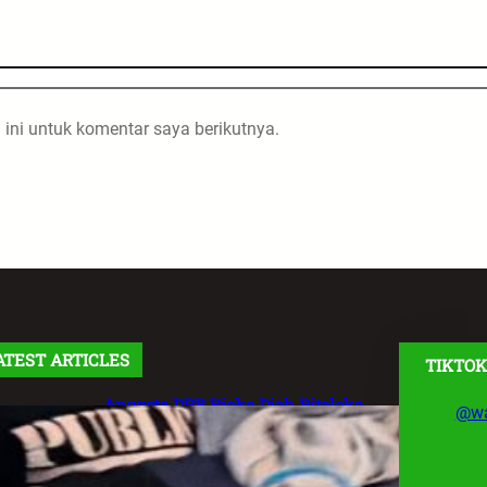
ini untuk komentar saya berikutnya.
ATEST ARTICLES
TIKTOK
Anggota DPR Rieke Diah Pitaloka
@wa
Soroti Maraknya Aksi Main Hakim
Sendiri, Desak Negara Tegakkan
Hukum