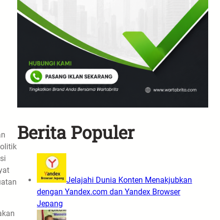
Berita Populer
an
litik
si
yat
Jelajahi Dunia Konten Menakjubkan
uatan
dengan Yandex.com dan Yandex Browser
Jepang
akan