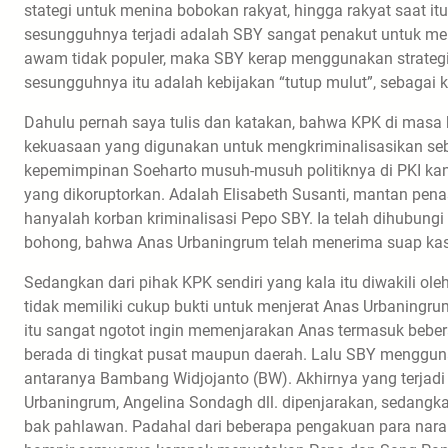
stategi untuk menina bobokan rakyat, hingga rakyat saat 
sesungguhnya terjadi adalah SBY sangat penakut untuk me
awam tidak populer, maka SBY kerap menggunakan strategi k
sesungguhnya itu adalah kebijakan “tutup mulut”, sebagai 
Dahulu pernah saya tulis dan katakan, bahwa KPK di masa 
kekuasaan yang digunakan untuk mengkriminalisasikan seba
kepemimpinan Soeharto musuh-musuh politiknya di PKI ka
yang dikoruptorkan. Adalah Elisabeth Susanti, mantan pena
hanyalah korban kriminalisasi Pepo SBY. Ia telah dihubun
bohong, bahwa Anas Urbaningrum telah menerima suap ka
Sedangkan dari pihak KPK sendiri yang kala itu diwakili 
tidak memiliki cukup bukti untuk menjerat Anas Urbaning
itu sangat ngotot ingin memenjarakan Anas termasuk beberap
berada di tingkat pusat maupun daerah. Lalu SBY menggunaka
antaranya Bambang Widjojanto (BW). Akhirnya yang terjad
Urbaningrum, Angelina Sondagh dll. dipenjarakan, sedangk
bak pahlawan. Padahal dari beberapa pengakuan para nara