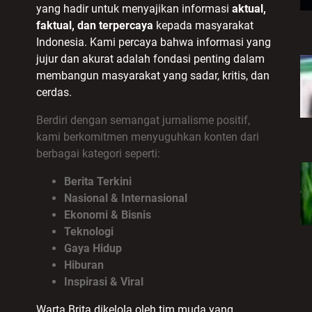
yang hadir untuk menyajikan informasi
aktual,
faktual, dan terpercaya
kepada masyarakat
Indonesia. Kami percaya bahwa informasi yang
jujur dan akurat adalah fondasi penting dalam
membangun masyarakat yang sadar, kritis, dan
cerdas.
Berdiri dengan semangat jurnalisme positif,
kami berkomitmen menyuguhkan konten dari
berbagai kategori seperti:
Berita Terkini
Nasional & Internasional
Ekonomi & Bisnis
Teknologi
Gaya Hidup
Hiburan
Inspirasi & Viral
Warta Brita dikelola oleh tim muda yang