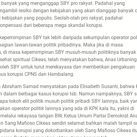
itu banyak yang menganggap SBY pro rakyat. Padahal yang
ngambil resiko dengan kebijakan yang akan dianggap banyak 
ebijakan yang populis. Seolah-olah pro rakyat, padahal
konpensasi dari beberapa mega skandal korupsi.
kepemimpinan SBY tak lebih daripada sekumpulan operator poli
gian lawan-lawan politik pribadinya. Maka jika di masa
n, di masa kepemimpinan SBY musuh-musuh politiknya banyak
sehat spiritual Cikeas, telah menyatakan bahwa, Anas Urbanin
gi oleh SBY untuk turut merekayasa dan memberikan pengakuan
sus korupsi CPNS dan Hambalang.
oleh Abraham Samad menyatakan pada Elisabeth Susanti, bahwa
rum dalam berbagai kasus korupsi tsb. Namun nampaknya, SBY s
a tokoh elit politik musuh politik pribadi SBY lainnya, baik ya
n operator politik lainnya yang ada di KPK kala itu, yakni di
i melalui rekayasa tangan BW, Ketua Umum Partai Demokrat An
an Sang Mafioso Cikeas sendiri selamat bahkan malah tampil s
pidana korupsi yang dokorbankan oleh Sang Mafioso Cikeas it