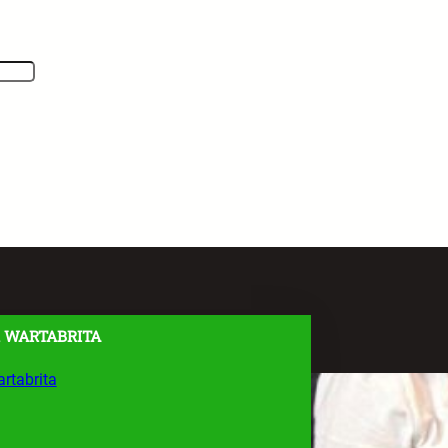
 WARTABRITA
rtabrita