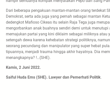
hampir semuanya kompak menyatakan Pepo dan Sang Pange
Dari beberapa pengakuan mantan-mantan orang terdekat SB
Demokrat, serta ada juga yang pernah sebagai mantan Ket
dedengkot Mafioso Cikeas itu selain Raja Tega juga merupa
mengorbankan anak buahnya sendiri demi untuk menutupi a
memajukan partai yang kini diklaim sebagai miliknya atau 
setengah dewa karena kehebatan strategi politiknya, namun k
seorang pecundang dan manipulator yang super hebat pula
tipuannya, menjadi trauma hingga akhir hayatnya. Dia mem
menangkapnya? !…(SHE).
Kamis, 2 Juni 2022.
Saiful Huda Ems (SHE). Lawyer dan Pemerhati Politik
.