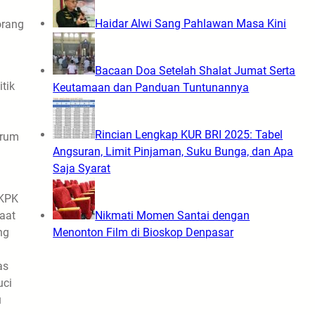
Haidar Alwi Sang Pahlawan Masa Kini
orang
Bacaan Doa Setelah Shalat Jumat Serta
tik
Keutamaan dan Panduan Tuntunannya
Rincian Lengkap KUR BRI 2025: Tabel
grum
Angsuran, Limit Pinjaman, Suku Bunga, dan Apa
Saja Syarat
 KPK
aat
Nikmati Momen Santai dengan
ng
Menonton Film di Bioskop Denpasar
as
uci
u