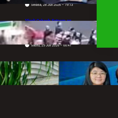
Selasa, 28 Juli 2026 – 19:13
Viral! Cekcok Satpam vs
Pengemudi Alphard di Bundaran HI,
Berujung Terungkap Sang Sopir
Anggota Polda Jabar
Sabtu, 25 Juli 2026 – 00:41
Robot Operasi Paling Canggih di
Dunia Kini Hadir di Indonesia
Melalui RS Mandaya Puri
Senin, 20 Juli 2026 – 13:50