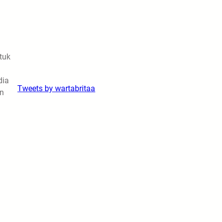
tuk
dia
Tweets by wartabritaa
an