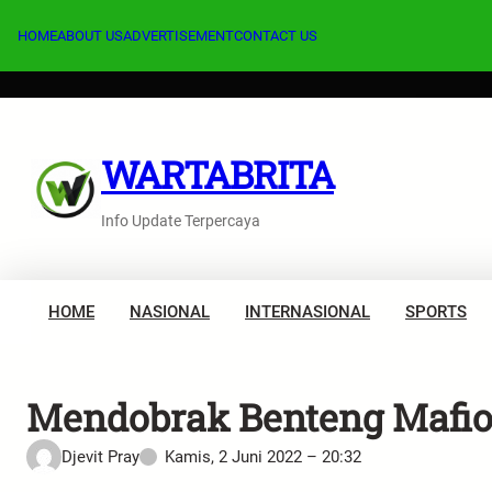
Lewati
ke
HOME
ABOUT US
ADVERTISEMENT
CONTACT US
konten
WARTABRITA
Info Update Terpercaya
HOME
NASIONAL
INTERNASIONAL
SPORTS
Mendobrak Benteng Mafio
Djevit Pray
Kamis, 2 Juni 2022 – 20:32