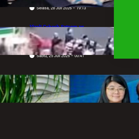
Selasa, 28 Juli 2026 – 19:13
Viral! Cekcok Satpam vs
Pengemudi Alphard di Bundaran HI,
Berujung Terungkap Sang Sopir
Anggota Polda Jabar
Sabtu, 25 Juli 2026 – 00:41
Robot Operasi Paling Canggih di
Dunia Kini Hadir di Indonesia
Melalui RS Mandaya Puri
Senin, 20 Juli 2026 – 13:50