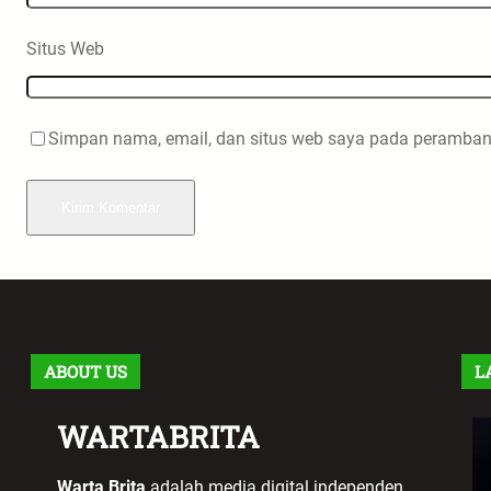
Situs Web
Simpan nama, email, dan situs web saya pada peramban 
ABOUT US
L
WARTABRITA
Warta Brita
adalah media digital independen