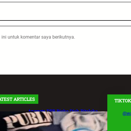
ini untuk komentar saya berikutnya.
ATEST ARTICLES
TIKTOK
Anggota DPR Rieke Diah Pitaloka
@wa
Soroti Maraknya Aksi Main Hakim
Sendiri, Desak Negara Tegakkan
Hukum