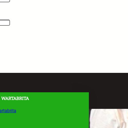
 WARTABRITA
rtabrita