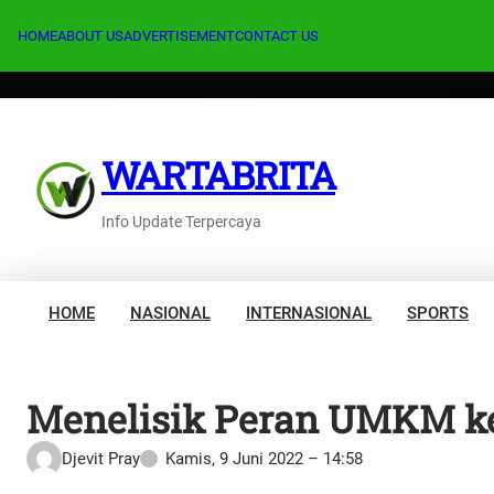
Lewati
ke
HOME
ABOUT US
ADVERTISEMENT
CONTACT US
konten
WARTABRITA
Info Update Terpercaya
HOME
NASIONAL
INTERNASIONAL
SPORTS
Menelisik Peran UMKM k
Djevit Pray
Kamis, 9 Juni 2022 – 14:58