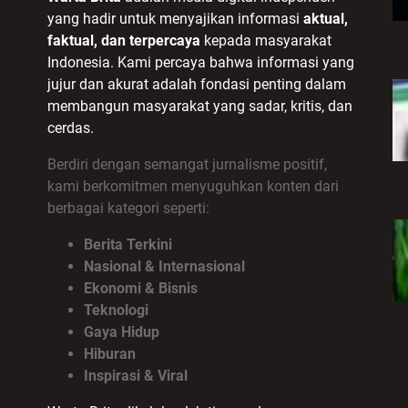
yang hadir untuk menyajikan informasi
aktual,
faktual, dan terpercaya
kepada masyarakat
Indonesia. Kami percaya bahwa informasi yang
jujur dan akurat adalah fondasi penting dalam
membangun masyarakat yang sadar, kritis, dan
cerdas.
Berdiri dengan semangat jurnalisme positif,
kami berkomitmen menyuguhkan konten dari
berbagai kategori seperti:
Berita Terkini
Nasional & Internasional
Ekonomi & Bisnis
Teknologi
Gaya Hidup
Hiburan
Inspirasi & Viral