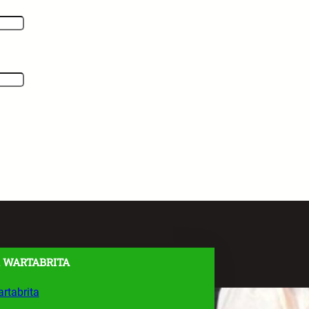
 WARTABRITA
rtabrita