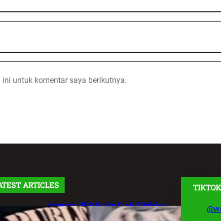
ini untuk komentar saya berikutnya.
ATEST ARTICLES
TIKTOK
Anggota DPR Rieke Diah Pitaloka
@wa
Soroti Maraknya Aksi Main Hakim