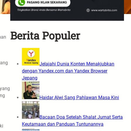
Berita Populer
nan
yang
Jelajahi Dunia Konten Menakjubkan
dengan Yandex.com dan Yandex Browser
Jepang
 yang
ang
Haidar Alwi Sang Pahlawan Masa Kini
Bacaan Doa Setelah Shalat Jumat Serta
Keutamaan dan Panduan Tuntunannya
ki