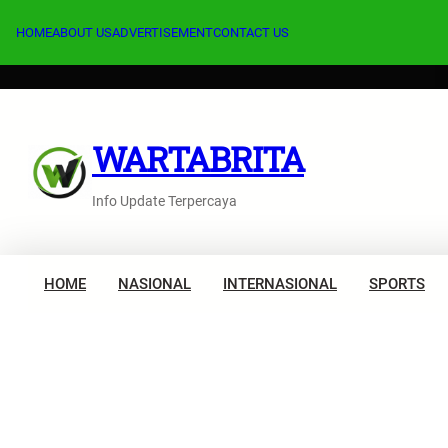
Lewati
ke
HOME
ABOUT US
ADVERTISEMENT
CONTACT US
konten
WARTABRITA
Info Update Terpercaya
HOME
NASIONAL
INTERNASIONAL
SPORTS