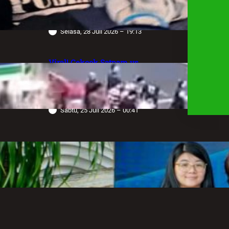
Sendiri, Desak Negara Tegakkan
Hukum
Selasa, 28 Juli 2026 – 19:13
Viral! Cekcok Satpam vs
Pengemudi Alphard di Bundaran HI,
Berujung Terungkap Sang Sopir
Anggota Polda Jabar
Sabtu, 25 Juli 2026 – 00:41
Robot Operasi Paling Canggih di
Dunia Kini Hadir di Indonesia
Melalui RS Mandaya Puri
Senin, 20 Juli 2026 – 13:50