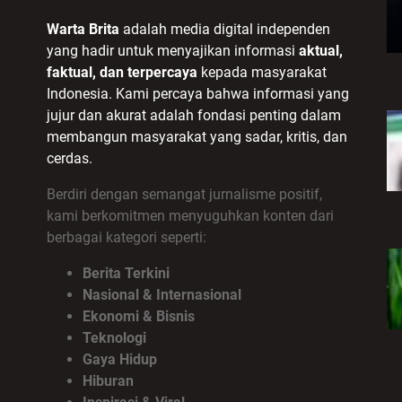
Warta Brita
adalah media digital independen
yang hadir untuk menyajikan informasi
aktual,
faktual, dan terpercaya
kepada masyarakat
Indonesia. Kami percaya bahwa informasi yang
jujur dan akurat adalah fondasi penting dalam
membangun masyarakat yang sadar, kritis, dan
cerdas.
Berdiri dengan semangat jurnalisme positif,
kami berkomitmen menyuguhkan konten dari
berbagai kategori seperti:
Berita Terkini
Nasional & Internasional
Ekonomi & Bisnis
Teknologi
Gaya Hidup
Hiburan