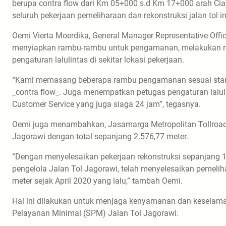
berupa contra flow dari Km 05+000 s.d Km 17+000 arah Ciaw
seluruh pekerjaan pemeliharaan dan rekonstruksi jalan tol ini
Oemi Vierta Moerdika, General Manager Representative Off
menyiapkan rambu-rambu untuk pengamanan, melakukan rek
pengaturan lalulintas di sekitar lokasi pekerjaan.
“Kami memasang beberapa rambu pengamanan sesuai stand
_contra flow_. Juga menempatkan petugas pengaturan lalulint
Customer Service yang juga siaga 24 jam”, tegasnya.
Oemi juga menambahkan, Jasamarga Metropolitan Tollroad 
Jagorawi dengan total sepanjang 2.576,77 meter.
“Dengan menyelesaikan pekerjaan rekonstruksi sepanjang 1
pengelola Jalan Tol Jagorawi, telah menyelesaikan pemelih
meter sejak April 2020 yang lalu,” tambah Oemi.
Hal ini dilakukan untuk menjaga kenyamanan dan keselama
Pelayanan Minimal (SPM) Jalan Tol Jagorawi.