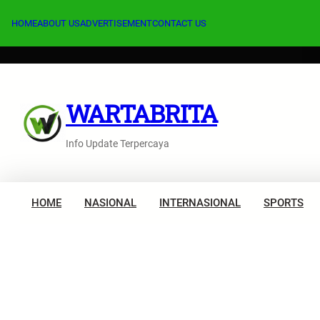
Lewati
ke
HOME
ABOUT US
ADVERTISEMENT
CONTACT US
konten
WARTABRITA
Info Update Terpercaya
HOME
NASIONAL
INTERNASIONAL
SPORTS