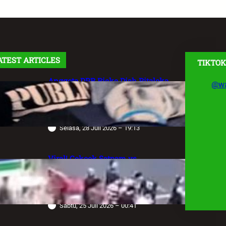
ATEST ARTICLES
TIKTOK
Anggota DPR Rieke Diah Pitaloka
@wa
Soroti Maraknya Aksi Main Hakim
Sendiri, Desak Negara Tegakkan
Hukum
Selasa, 28 Juli 2026 – 19:13
Viral! Cekcok Satpam vs
Pengemudi Alphard di Bundaran HI,
Berujung Terungkap Sang Sopir
Anggota Polda Jabar
Sabtu, 25 Juli 2026 – 00:41