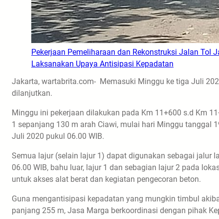
Pekerjaan Pemeliharaan dan Rekonstruksi Jalan Tol 
Laksanakan Upaya Antisipasi Kepadatan
Jakarta, wartabrita.com- Memasuki Minggu ke tiga Juli 202
dilanjutkan.
Minggu ini pekerjaan dilakukan pada Km 11+600 s.d Km 11
1 sepanjang 130 m arah Ciawi, mulai hari Minggu tanggal 1
Juli 2020 pukul 06.00 WIB.
Semua lajur (selain lajur 1) dapat digunakan sebagai jalur 
06.00 WIB, bahu luar, lajur 1 dan sebagian lajur 2 pada lo
untuk akses alat berat dan kegiatan pengecoran beton.
Guna mengantisipasi kepadatan yang mungkin timbul akibat
panjang 255 m, Jasa Marga berkoordinasi dengan pihak Kepol