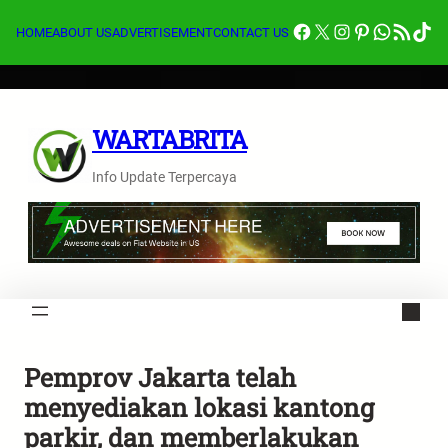
Lewati
Facebook
X
Instagram
Pinterest
Whats
Feed RSS
Tik
ke
HOME
ABOUT US
ADVERTISEMENT
CONTACT US
konten
WARTABRITA
Info Update Terpercaya
Pemprov Jakarta telah
menyediakan lokasi kantong
parkir, dan memberlakukan