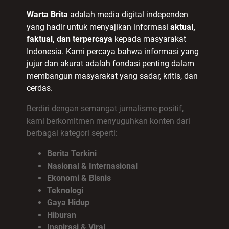
Warta Brita
adalah media digital independen
yang hadir untuk menyajikan informasi
aktual,
faktual, dan terpercaya
kepada masyarakat
Indonesia. Kami percaya bahwa informasi yang
jujur dan akurat adalah fondasi penting dalam
membangun masyarakat yang sadar, kritis, dan
cerdas.
Berdiri dengan semangat jurnalisme positif,
kami berkomitmen menyuguhkan konten dari
berbagai kategori seperti:
Berita Terkini
Nasional & Internasional
Ekonomi & Bisnis
Teknologi
Gaya Hidup
Hiburan
Inspirasi & Viral