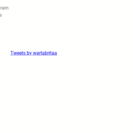
gram
a
m
Tweets by wartabritaa