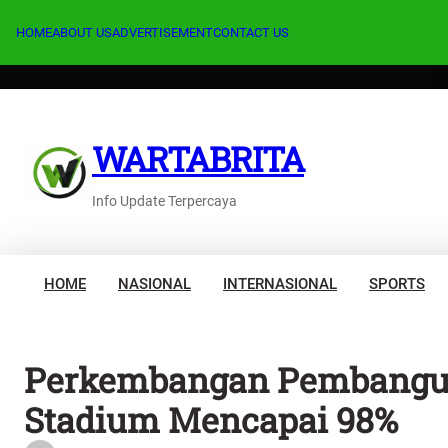
Lewati
ke
HOME
ABOUT US
ADVERTISEMENT
CONTACT US
konten
WARTABRITA
Info Update Terpercaya
HOME
NASIONAL
INTERNASIONAL
SPORTS
Perkembangan Pembanguna
Stadium Mencapai 98%