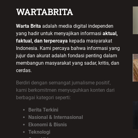
WARTABRITA
Warta Brita
adalah media digital independen
yang hadir untuk menyajikan informasi
aktual,
faktual, dan terpercaya
kepada masyarakat
Indonesia. Kami percaya bahwa informasi yang
jujur dan akurat adalah fondasi penting dalam
membangun masyarakat yang sadar, kritis, dan
cerdas.
Berdiri dengan semangat jurnalisme positif,
kami berkomitmen menyuguhkan konten dari
berbagai kategori seperti:
Berita Terkini
Nasional & Internasional
Ekonomi & Bisnis
Teknologi