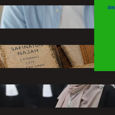
@wa
Makna Kata Cemburu, Contoh
Kalimat dan Cerita, Cara
Mengatasinya
Minggu, 9 Agustus 2026 – 14:48
Mbah Cipto Rahar, Cendekiawan
yang Menguasai Lima Bahasa
Minggu, 9 Agustus 2026 – 09:46
Dokter Tifa dan UU ITE: Kuasa
Hukum Bongkar Alasan Penjeratan
Sabtu, 8 Agustus 2026 – 13:27