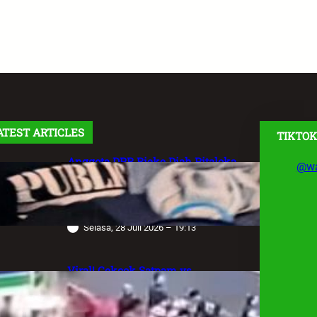
ATEST ARTICLES
TIKTOK
Anggota DPR Rieke Diah Pitaloka
@wa
Soroti Maraknya Aksi Main Hakim
Sendiri, Desak Negara Tegakkan
Hukum
Selasa, 28 Juli 2026 – 19:13
Viral! Cekcok Satpam vs
Pengemudi Alphard di Bundaran HI,
Berujung Terungkap Sang Sopir
Anggota Polda Jabar