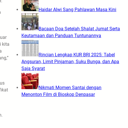
r.
Haidar Alwi Sang Pahlawan Masa Kini
a
Bacaan Doa Setelah Shalat Jumat Serta
Keutamaan dan Panduan Tuntunannya
luar
 kita
a
Rincian Lengkap KUR BRI 2025: Tabel
ang,”
Angsuran, Limit Pinjaman, Suku Bunga, dan Apa
Saja Syarat
rus
Nikmati Momen Santai dengan
ikat
Menonton Film di Bioskop Denpasar
m.