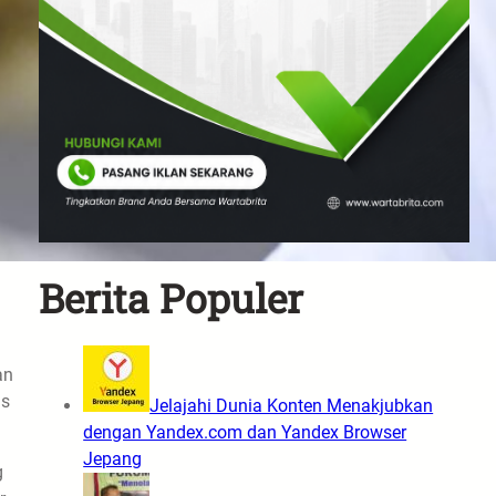
Berita Populer
an
as
Jelajahi Dunia Konten Menakjubkan
dengan Yandex.com dan Yandex Browser
Jepang
g