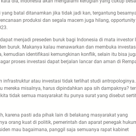
, kata dia, Indonesia akan mengalami kerugian yang cukup besa
i yang batal ditanamkan jika tidak jadi kan, tergantung besarny
 perencanaan produksi dan segala macem juga hilang, opportunity
023.
dapat menjadi preseden buruk bagi Indonesia di mata investor 
eseden buruk. Makanya kalau menawarkan dan membuka investasi
, kemudian identifikasi kemungkinan konflik, selain itu bisa jug
ur agar proses investasi dapat berjalan lancar dan aman di Remp
nfrastruktur atau investasi tidak terlihat studi antropologinya.
lau mereka misalnya, harus dipindahkan apa sih dampaknya? te
ita tidak semua masyarakat itu punya surat yang disebut sertif
karena pasti ada pihak lain di belakang masyarakat yang
ya orang kuat di politik, pemerintah dan aparat penegak huku
esiden mau bagaimana, panggil saja semuanya rapat kabinet