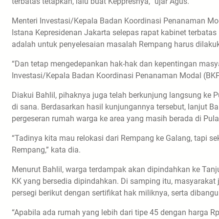
terbatas tetapkan, lalu buat Keppresnya,” ujar Agus.
Menteri Investasi/Kepala Badan Koordinasi Penanaman Mod
Istana Kepresidenan Jakarta selepas rapat kabinet terbat
adalah untuk penyelesaian masalah Rempang harus dilakukan
“Dan tetap mengedepankan hak-hak dan kepentingan masyarak
Investasi/Kepala Badan Koordinasi Penanaman Modal (BKPM
Diakui Bahlil, pihaknya juga telah berkunjung langsung ke
di sana. Berdasarkan hasil kunjungannya tersebut, lanjut 
pergeseran rumah warga ke area yang masih berada di Pul
“Tadinya kita mau relokasi dari Rempang ke Galang, tapi 
Rempang,” kata dia.
Menurut Bahlil, warga terdampak akan dipindahkan ke Tanju
KK yang bersedia dipindahkan. Di samping itu, masyarakat
persegi berikut dengan sertifikat hak miliknya, serta diban
“Apabila ada rumah yang lebih dari tipe 45 dengan harga Rp1