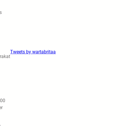
s
Tweets by wartabritaa
rakat
900
er
r