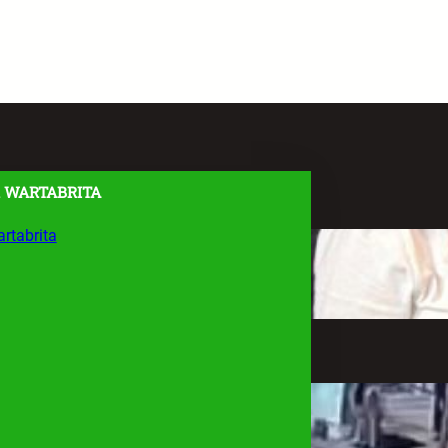
 WARTABRITA
rtabrita