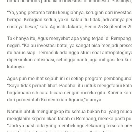
dapat berimbas pada iklim investasi di Indonesia. Pasalnya
“Ya, yang pertama tentu kerugiannya, kerugian dari investas
berapa. Kerugian kedua, yakni kalau itu tidak jadi artinya
costnya besar,” kata Agus di Jakarta, Senin 25 September 2
Tak hanya itu, Agus menyebut apa yang terjadi di Rempang 
negeri. “Kalau investasi batal, ya sangat bisa menjadi pr
itu harus siap. Termasuk ada ngga studi soal antropologinya
diperkirakan antisipasi, sehingga nanti juga mitigasi teruk
katanya.
Agus pun melihat sejauh ini di setiap program pembangunan i
“Saya tidak pernah lihat. Padahal itu untuk mengetahui ka
bagaimana sih cara bicara dengan mereka gitu. Karena kan k
dari pemerintah Kementerian Agraria,”ujarnya.
Namun untuk mengungkap itu semua bukan hal yang mudah, 
mengklaim kepemilikan tanah di Rempang, mereka pasti pun
“Jadi ya pasti ada yang membekingi. Sekarang terserah pr