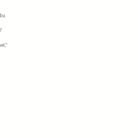
ibu
7
el,”