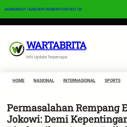
Lewati
ke
HOME
ABOUT US
ADVERTISEMENT
CONTACT US
konten
WARTABRITA
Info Update Terpercaya
HOME
NASIONAL
INTERNASIONAL
SPORTS
Permasalahan Rempang Ec
Jokowi: Demi Kepentinga