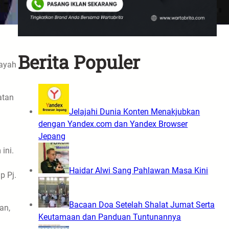
Berita Populer
layah
atan
Jelajahi Dunia Konten Menakjubkan
dengan Yandex.com dan Yandex Browser
Jepang
ini.
Haidar Alwi Sang Pahlawan Masa Kini
p Pj.
Bacaan Doa Setelah Shalat Jumat Serta
an,
Keutamaan dan Panduan Tuntunannya