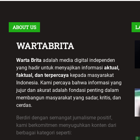
ABOUT US
L
WARTABRITA
Warta Brita
adalah media digital independen
yang hadir untuk menyajikan informasi
aktual,
faktual, dan terpercaya
kepada masyarakat
Indonesia. Kami percaya bahwa informasi yang
jujur dan akurat adalah fondasi penting dalam
membangun masyarakat yang sadar, kritis, dan
cerdas.
Berdiri dengan semangat jurnalisme positif,
kami berkomitmen menyuguhkan konten dari
berbagai kategori seperti: