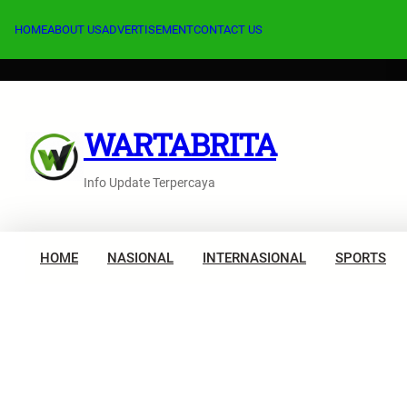
Lewati
ke
HOME
ABOUT US
ADVERTISEMENT
CONTACT US
konten
WARTABRITA
Info Update Terpercaya
HOME
NASIONAL
INTERNASIONAL
SPORTS