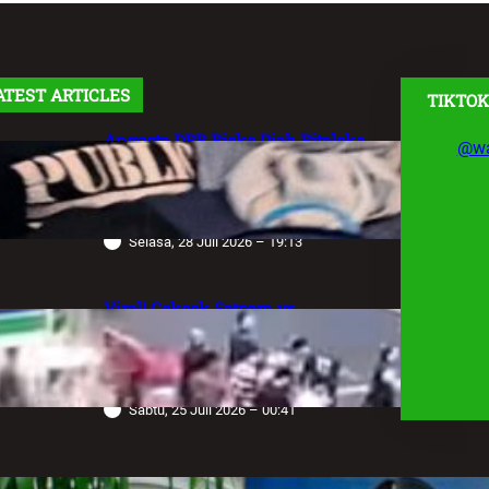
ATEST ARTICLES
TIKTOK
Anggota DPR Rieke Diah Pitaloka
@wa
Soroti Maraknya Aksi Main Hakim
Sendiri, Desak Negara Tegakkan
Hukum
Selasa, 28 Juli 2026 – 19:13
Viral! Cekcok Satpam vs
Pengemudi Alphard di Bundaran HI,
Berujung Terungkap Sang Sopir
Anggota Polda Jabar
Sabtu, 25 Juli 2026 – 00:41
Robot Operasi Paling Canggih di