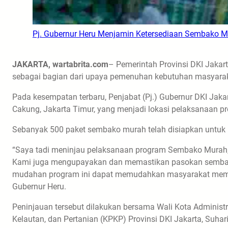
Pj. Gubernur Heru Menjamin Ketersediaan Sembako M
JAKARTA, wartabrita.com
– Pemerintah Provinsi DKI Jaka
sebagai bagian dari upaya pemenuhan kebutuhan masyarak
Pada kesempatan terbaru, Penjabat (Pj.) Gubernur DKI Jaka
Cakung, Jakarta Timur, yang menjadi lokasi pelaksanaan pr
Sebanyak 500 paket sembako murah telah disiapkan untuk
“Saya tadi meninjau pelaksanaan program Sembako Murah, t
Kami juga mengupayakan dan memastikan pasokan semba
mudahan program ini dapat memudahkan masyarakat memper
Gubernur Heru.
Peninjauan tersebut dilakukan bersama Wali Kota Administ
Kelautan, dan Pertanian (KPKP) Provinsi DKI Jakarta, Suhari