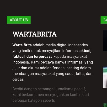
ABOUT US
L
WARTABRITA
Warta Brita
adalah media digital independen
yang hadir untuk menyajikan informasi
aktual,
faktual, dan terpercaya
kepada masyarakat
Indonesia. Kami percaya bahwa informasi yang
jujur dan akurat adalah fondasi penting dalam
membangun masyarakat yang sadar, kritis, dan
cerdas.
Berdiri dengan semangat jurnalisme positif,
kami berkomitmen menyuguhkan konten dari
berbagai kategori seperti: