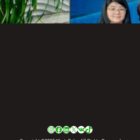
Dunia Kini Hadir di Indonesia
Melalui RS Mandaya Puri
Senin, 20 Juli 2026 – 13:50
Instagram
Facebook
LinkedIn
X
VK
TikTok