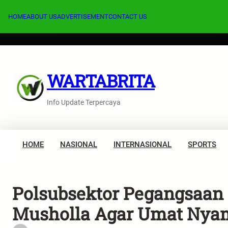
Lewati
ke
HOME
ABOUT US
ADVERTISEMENT
CONTACT US
konten
WARTABRITA
Info Update Terpercaya
HOME
NASIONAL
INTERNASIONAL
SPORTS
Polsubsektor Pegangsaan
Musholla Agar Umat Nya