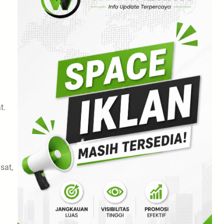
t.
sat,