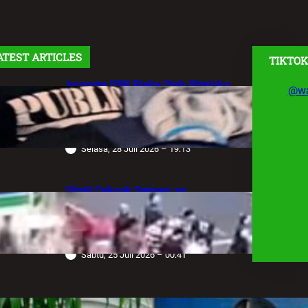
ATEST ARTICLES
TIKTOK
Anggota DPR Rieke Diah Pitaloka
@wa
Soroti Maraknya Aksi Main Hakim
Sendiri, Desak Negara Tegakkan
Hukum
Selasa, 28 Juli 2026 – 19:13
Viral! Cekcok Satpam vs
Pengemudi Alphard di Bundaran HI,
Berujung Terungkap Sang Sopir
Anggota Polda Jabar
Sabtu, 25 Juli 2026 – 00:41
Robot Operasi Paling Canggih di