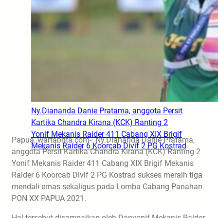
Ny.Diananda Danie Pratama, anggota Persit
Kartika Chandra Kirana (KCK) Ranting 2
Yonif Mekanis Raider 411 Cabang XIX Brigif
Papua, wartabrita.com- Ny.Diananda Danie Pratama,
Mekanis Raider 6 Koorcab Divif 2 PG Kostrad
anggota Persit Kartika Chandra Kirana (KCK) Ranting 2
Yonif Mekanis Raider 411 Cabang XIX Brigif Mekanis
Raider 6 Koorcab Divif 2 PG Kostrad sukses meraih tiga
mendali emas sekaligus pada Lomba Cabang Panahan
PON XX PAPUA 2021.
Hal tersebut disampaikan oleh Danyonif Mekanis Raider