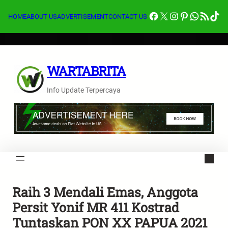
Lewati
Facebook
X
Instagram
Pinterest
Whats
Feed RSS
Tik
ke
HOME
ABOUT US
ADVERTISEMENT
CONTACT US
konten
WARTABRITA
Info Update Terpercaya
Raih 3 Mendali Emas, Anggota
Persit Yonif MR 411 Kostrad
Tuntaskan PON XX PAPUA 2021