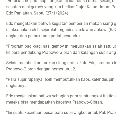
“Antusiasme para supir angkot ini luar biasa ramai sekali
sebutan nasi gemoy yang kita berikan,” ujar Ketua Umum P
Edo Panjaitan, Sabtu (27/1/2024).
Edo mengatakan bahwa kegiatan pemberian makan siang gra
dilaksanakan oleh sejumlah organisasi relawan Jokowi (RJ2) di
angkot dan pemukiman padat penduduk.
“Program bagi-bagi nasi gemoy ini merupakan salah satu 
ke para pendukung Prabowo-Gibran dari kalangan supir angko
Selain memberikan makan siang gratis, kata Edo, program i
Prabowo-Gibran dengan nomor urut 2.
“Para supir rupanya lebih membutuhkan kaos, kalender, pin 
ungkapnya.
Edo menjelaskan bahwa sebagian para supir angkot itu ti
mereka bisa mendapatkan kaosnya Prabowo-Gibran.
“Ini suatu kecintaan besar para supir angkot untuk Pak Pra