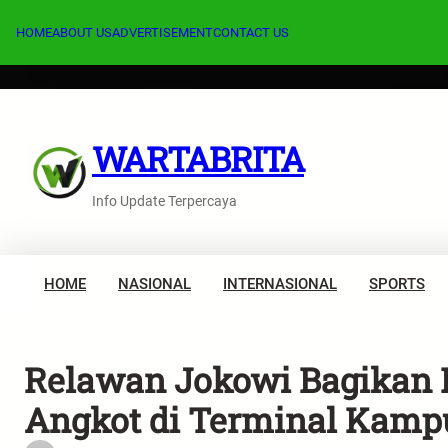
Lewati
ke
HOME
ABOUT US
ADVERTISEMENT
CONTACT US
konten
WARTABRITA
Info Update Terpercaya
HOME
NASIONAL
INTERNASIONAL
SPORTS
Relawan Jokowi Bagikan N
Angkot di Terminal Kamp