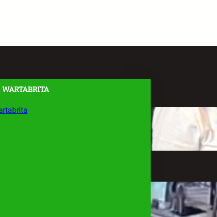
 WARTABRITA
rtabrita