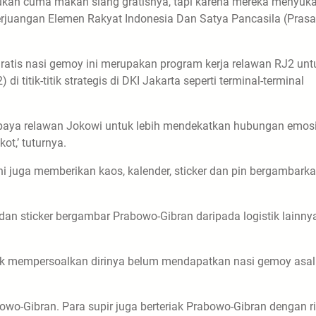
, bukan cuma makan siang gratisnya, tapi karena mereka menyuka
erjuangan Elemen Rakyat Indonesia Dan Satya Pancasila (Prasa
tis nasi gemoy ini merupakan program kerja relawan RJ2 unt
 titik-titik strategis di DKI Jakarta seperti terminal-terminal
upaya relawan Jokowi untuk lebih mendekatkan hubungan emos
t,’ tuturnya.
ni juga memberikan kaos, kalender, sticker dan pin bergambark
dan sticker bergambar Prabowo-Gibran daripada logistik lainnya
dak mempersoalkan dirinya belum mendapatkan nasi gemoy asa
bowo-Gibran. Para supir juga berteriak Prabowo-Gibran dengan r