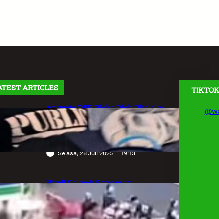
ATEST ARTICLES
TIKTOK
Anggota DPR Rieke Diah Pitaloka
@wa
Soroti Maraknya Aksi Main Hakim
Sendiri, Desak Negara Tegakkan
Hukum
Selasa, 28 Juli 2026 – 19:13
Viral! Cekcok Satpam vs
Pengemudi Alphard di Bundaran HI,
Berujung Terungkap Sang Sopir
Anggota Polda Jabar