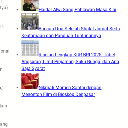
i
tya)
Haidar Alwi Sang Pahlawan Masa Kini
uk
Bacaan Doa Setelah Shalat Jumat Serta
Keutamaan dan Panduan Tuntunannya
ional
Rincian Lengkap KUR BRI 2025: Tabel
Angsuran, Limit Pinjaman, Suku Bunga, dan Apa
Saja Syarat
an
,”
Nikmati Momen Santai dengan
Menonton Film di Bioskop Denpasar
lkan
iang