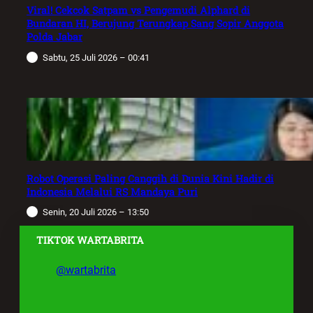
Viral! Cekcok Satpam vs Pengemudi Alphard di
Bundaran HI, Berujung Terungkap Sang Sopir Anggota
Polda Jabar
Sabtu, 25 Juli 2026 – 00:41
Robot Operasi Paling Canggih di Dunia Kini Hadir di
Indonesia Melalui RS Mandaya Puri
Senin, 20 Juli 2026 – 13:50
TIKTOK WARTABRITA
@wartabrita