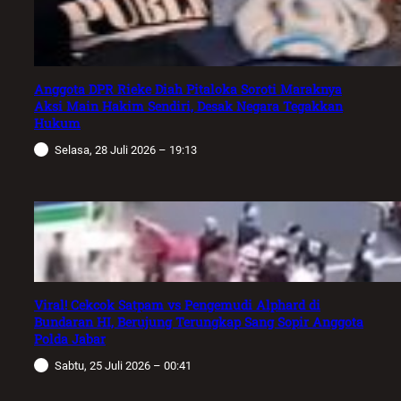
Anggota DPR Rieke Diah Pitaloka Soroti Maraknya
Aksi Main Hakim Sendiri, Desak Negara Tegakkan
Hukum
Selasa, 28 Juli 2026 – 19:13
Viral! Cekcok Satpam vs Pengemudi Alphard di
Bundaran HI, Berujung Terungkap Sang Sopir Anggota
Polda Jabar
Sabtu, 25 Juli 2026 – 00:41