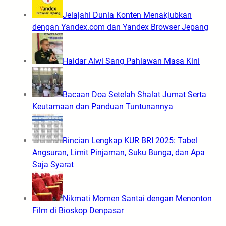
Jelajahi Dunia Konten Menakjubkan
dengan Yandex.com dan Yandex Browser Jepang
Haidar Alwi Sang Pahlawan Masa Kini
Bacaan Doa Setelah Shalat Jumat Serta
Keutamaan dan Panduan Tuntunannya
Rincian Lengkap KUR BRI 2025: Tabel
Angsuran, Limit Pinjaman, Suku Bunga, dan Apa
Saja Syarat
Nikmati Momen Santai dengan Menonton
Film di Bioskop Denpasar