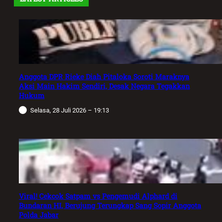
Anggota DPR Rieke Diah Pitaloka Soroti Maraknya
Aksi Main Hakim Sendiri, Desak Negara Tegakkan
Hukum
Selasa, 28 Juli 2026 – 19:13
Viral! Cekcok Satpam vs Pengemudi Alphard di
Bundaran HI, Berujung Terungkap Sang Sopir Anggota
Polda Jabar