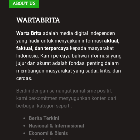
ABOUT US
WARTABRITA
Warta Brita
adalah media digital independen
yang hadir untuk menyajikan informasi
aktual,
faktual, dan terpercaya
kepada masyarakat
Indonesia. Kami percaya bahwa informasi yang
jujur dan akurat adalah fondasi penting dalam
membangun masyarakat yang sadar, kritis, dan
cerdas.
Berdiri dengan semangat jurnalisme positif,
kami berkomitmen menyuguhkan konten dari
berbagai kategori seperti:
Berita Terkini
Nasional & Internasional
Ekonomi & Bisnis