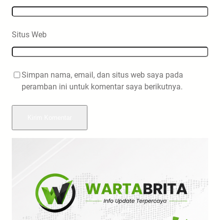
Situs Web
Simpan nama, email, dan situs web saya pada
peramban ini untuk komentar saya berikutnya.