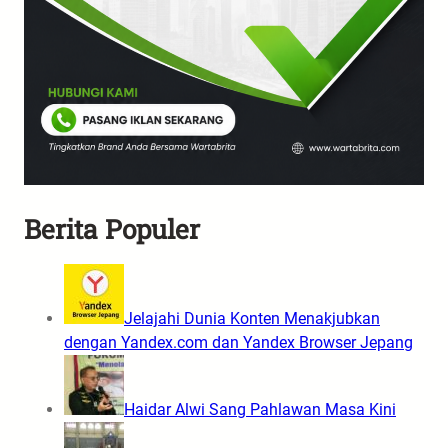
Berita Populer
Jelajahi Dunia Konten Menakjubkan
dengan Yandex.com dan Yandex Browser Jepang
Haidar Alwi Sang Pahlawan Masa Kini