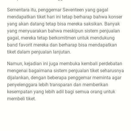
Sementara itu, penggemar Seventeen yang gagal
mendapatkan tiket hari ini tetap berharap bahwa konser
yang akan datang tetap bisa mereka saksikan. Banyak
yang menyuarakan bahwa meskipun sistem penjualan
gagal, mereka tetap berkomitmen untuk mendukung
band favorit mereka dan berharap bisa mendapatkan
tiket dalam penjualan lanjutan.
Namun, kejadian ini juga membuka kembali perdebatan
mengenai bagaimana sistem penjualan tiket seharusnya
dijalankan, dengan beberapa penggemar meminta agar
penyelenggara lebih transparan dan memberikan
kesempatan yang lebih adil bagi semua orang untuk
membeli tiket.