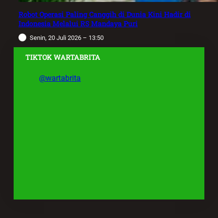
Robot Operasi Paling Canggih di Dunia Kini Hadir di
Indonesia Melalui RS Mandaya Puri
Senin, 20 Juli 2026 – 13:50
TIKTOK WARTABRITA
@wartabrita