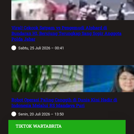
Viral! Cekcok Satpam vs Pengemudi Alphard di
Bundaran HI, Berujung Terungkap Sang Sopir Anggota
Polda Jabar
Sabtu, 25 Juli 2026 – 00:41
Robot Operasi Paling Canggih di Dunia Kini Hadir di
Indonesia Melalui RS Mandaya Puri
Senin, 20 Juli 2026 – 13:50
TIKTOK WARTABRITA