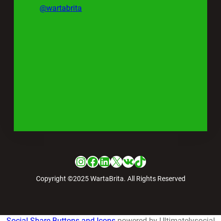
@wartabrita
Instagram
Facebook
LinkedIn
X
VK
TikTok
Copyright ©2025 WartaBrita. All Rights Reserved
Social Share Buttons and Icons
powered by Ultimatelysocial