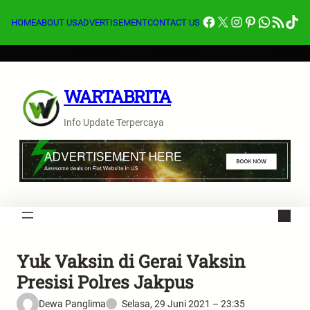
Lewati
Facebook
X
Instagram
Pinterest
Whats
Feed RSS
Tik
ke
HOME
ABOUT US
ADVERTISEMENT
CONTACT US
konten
WARTABRITA
Info Update Terpercaya
Yuk Vaksin di Gerai Vaksin
Presisi Polres Jakpus
Dewa Panglima
Selasa, 29 Juni 2021 – 23:35