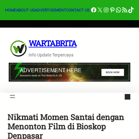
Lewati
Facebook
X
Instagram
Pinterest
Whats
Feed RSS
Tik
ke
HOME
ABOUT US
ADVERTISEMENT
CONTACT US
konten
WARTABRITA
Info Update Terpercaya
Nikmati Momen Santai dengan
Menonton Film di Bioskop
Denpasar