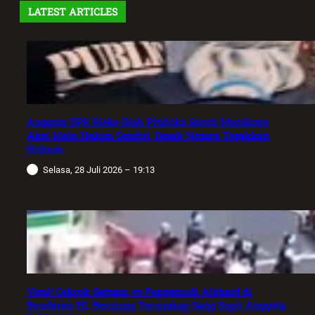
LATEST ARTICLES
Anggota DPR Rieke Diah Pitaloka Soroti Maraknya
Aksi Main Hakim Sendiri, Desak Negara Tegakkan
Hukum
Selasa, 28 Juli 2026 – 19:13
Viral! Cekcok Satpam vs Pengemudi Alphard di
Bundaran HI, Berujung Terungkap Sang Sopir Anggota