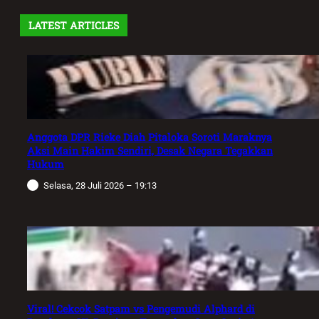
LATEST ARTICLES
Anggota DPR Rieke Diah Pitaloka Soroti Maraknya
Aksi Main Hakim Sendiri, Desak Negara Tegakkan
Hukum
Selasa, 28 Juli 2026 – 19:13
Viral! Cekcok Satpam vs Pengemudi Alphard di