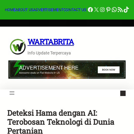
Lewati
Facebook
X
Instagram
Pinterest
Whats
Feed RSS
Tik
ke
HOME
ABOUT US
ADVERTISEMENT
CONTACT US
konten
WARTABRITA
Info Update Terpercaya
Deteksi Hama dengan AI:
Terobosan Teknologi di Dunia
Pertanian