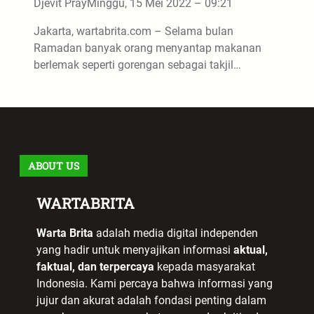
Djevit Pray
Minggu, 15 Mei 2022 – 09:21
Jakarta, wartabrita.com – Selama bulan
Ramadan banyak orang menyantap makanan
berlemak seperti gorengan sebagai takjil…
ABOUT US
WARTABRITA
Warta Brita
adalah media digital independen
yang hadir untuk menyajikan informasi
aktual,
faktual, dan terpercaya
kepada masyarakat
Indonesia. Kami percaya bahwa informasi yang
jujur dan akurat adalah fondasi penting dalam