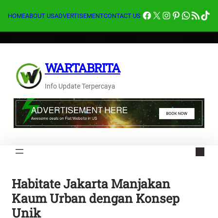
Lewati
Facebook
X
Instagram
Pinterest
Whats
Feed RSS
Tik
ke
HOME
ABOUT US
ADVERTISEMENT
CONTACT US
konten
WARTABRITA
Info Update Terpercaya
Habitate Jakarta Manjakan
Kaum Urban dengan Konsep
Unik