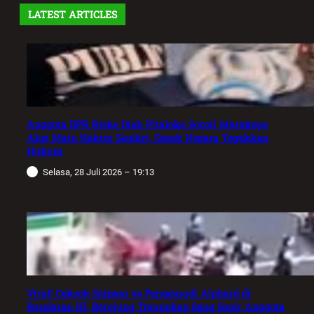
LATEST ARTICLES
Anggota DPR Rieke Diah Pitaloka Soroti Maraknya
Aksi Main Hakim Sendiri, Desak Negara Tegakkan
Hukum
Selasa, 28 Juli 2026 – 19:13
Viral! Cekcok Satpam vs Pengemudi Alphard di
Bundaran HI, Berujung Terungkap Sang Sopir Anggota