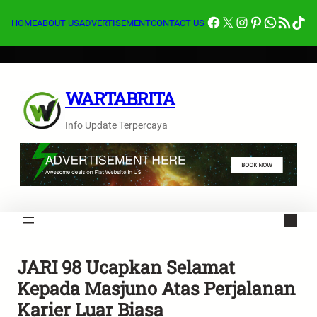
Lewati
Facebook
X
Instagram
Pinterest
Whats
Feed RSS
Tik
ke
HOME
ABOUT US
ADVERTISEMENT
CONTACT US
konten
WARTABRITA
Info Update Terpercaya
JARI 98 Ucapkan Selamat
Kepada Masjuno Atas Perjalanan
Karier Luar Biasa