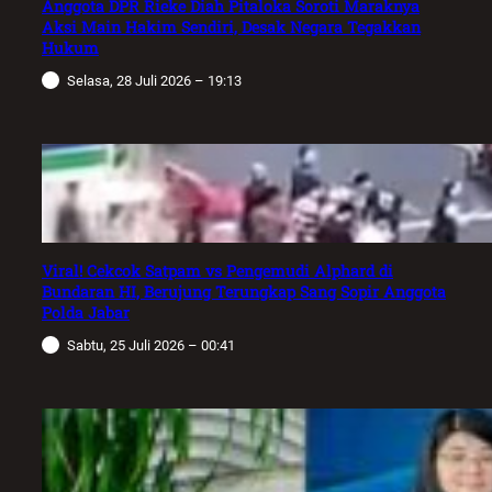
Anggota DPR Rieke Diah Pitaloka Soroti Maraknya
Aksi Main Hakim Sendiri, Desak Negara Tegakkan
Hukum
Selasa, 28 Juli 2026 – 19:13
Viral! Cekcok Satpam vs Pengemudi Alphard di
Bundaran HI, Berujung Terungkap Sang Sopir Anggota
Polda Jabar
Sabtu, 25 Juli 2026 – 00:41