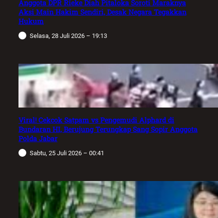
Anggota DPR Rieke Diah Pitaloka Soroti Maraknya
Aksi Main Hakim Sendiri, Desak Negara Tegakkan
Hukum
Selasa, 28 Juli 2026 – 19:13
Viral! Cekcok Satpam vs Pengemudi Alphard di
Bundaran HI, Berujung Terungkap Sang Sopir Anggota
Polda Jabar
Sabtu, 25 Juli 2026 – 00:41