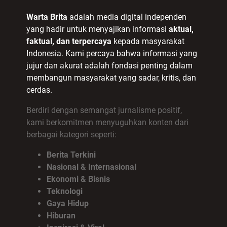
Warta Brita
adalah media digital independen
yang hadir untuk menyajikan informasi
aktual,
faktual, dan terpercaya
kepada masyarakat
Indonesia. Kami percaya bahwa informasi yang
jujur dan akurat adalah fondasi penting dalam
membangun masyarakat yang sadar, kritis, dan
cerdas.
Berdiri dengan semangat jurnalisme positif,
kami berkomitmen menyuguhkan konten dari
berbagai kategori seperti:
Berita Terkini
Nasional & Internasional
Ekonomi & Bisnis
Teknologi
Gaya Hidup
Hiburan