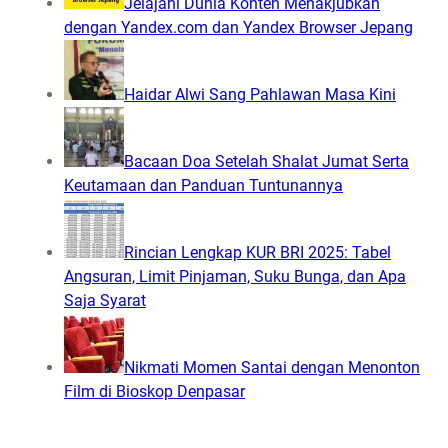
Jelajahi Dunia Konten Menakjubkan
dengan Yandex.com dan Yandex Browser Jepang
Haidar Alwi Sang Pahlawan Masa Kini
Bacaan Doa Setelah Shalat Jumat Serta
Keutamaan dan Panduan Tuntunannya
Rincian Lengkap KUR BRI 2025: Tabel
Angsuran, Limit Pinjaman, Suku Bunga, dan Apa
Saja Syarat
Nikmati Momen Santai dengan Menonton
Film di Bioskop Denpasar