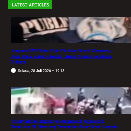
LATEST ARTICLES
Anggota DPR Rieke Diah Pitaloka Soroti Maraknya
Aksi Main Hakim Sendiri, Desak Negara Tegakkan
Hukum
Selasa, 28 Juli 2026 – 19:13
Viral! Cekcok Satpam vs Pengemudi Alphard di
Bundaran HI, Berujung Terungkap Sang Sopir Anggota