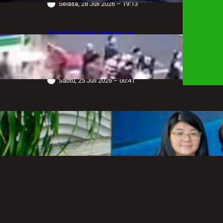
Selasa, 28 Juli 2026 – 19:13
Viral! Cekcok Satpam vs
Pengemudi Alphard di Bundaran HI,
Berujung Terungkap Sang Sopir
Anggota Polda Jabar
Sabtu, 25 Juli 2026 – 00:41
Robot Operasi Paling Canggih di
Dunia Kini Hadir di Indonesia
Melalui RS Mandaya Puri
Senin, 20 Juli 2026 – 13:50