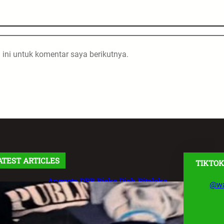
ini untuk komentar saya berikutnya.
ATEST ARTICLES
TIKTOK
Anggota DPR Rieke Diah Pitaloka
@wa
Soroti Maraknya Aksi Main Hakim
Sendiri, Desak Negara Tegakkan
Hukum