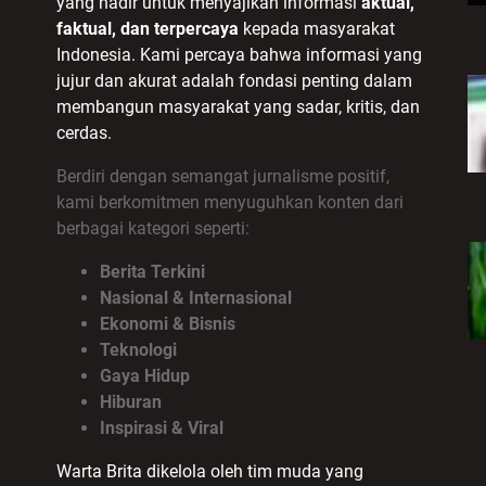
yang hadir untuk menyajikan informasi
aktual,
faktual, dan terpercaya
kepada masyarakat
Indonesia. Kami percaya bahwa informasi yang
jujur dan akurat adalah fondasi penting dalam
membangun masyarakat yang sadar, kritis, dan
cerdas.
Berdiri dengan semangat jurnalisme positif,
kami berkomitmen menyuguhkan konten dari
berbagai kategori seperti:
Berita Terkini
Nasional & Internasional
Ekonomi & Bisnis
Teknologi
Gaya Hidup
Hiburan
Inspirasi & Viral
Warta Brita dikelola oleh tim muda yang