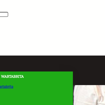
 WARTABRITA
rtabrita