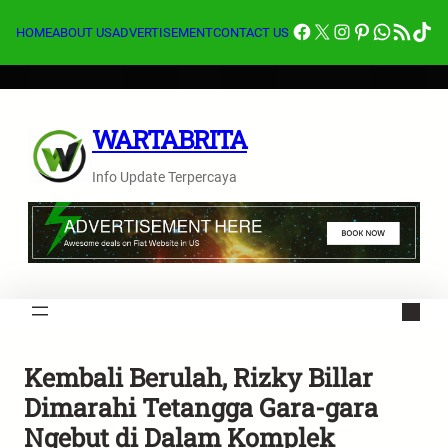
Lewati
Facebook
X
Instagram
Pinterest
Whats
Feed RSS
Tik
ke
HOME
ABOUT US
ADVERTISEMENT
CONTACT US
konten
WARTABRITA
Info Update Terpercaya
Kembali Berulah, Rizky Billar
Dimarahi Tetangga Gara-gara
Ngebut di Dalam Komplek