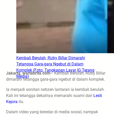
Kembali Berulah, Rizky Billar Dimarahi
Tetangga Gara-gara Ngebut di Dalam
Komplek (Foto: Tangkapan Layar IG Terang
Jakarta, wartabrita.com
– Kembali Berulah, Rizky Billar
Media)
dimarahi tetangga gara-gara ngebut di dalam komplek.
Ia menjadi sorotan netizen lantaran ia kembali berulah.
Kali ini tetangga dekatnya memarahi suami dari
Lesti
Kejora
itu.
Dalam video yang beredar di media sosial, nampak